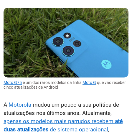
Moto G75
é um dos raros modelos da linha
Moto G
que vão receber
cinco atualizações de Android
A
Motorola
mudou um pouco a sua política de
atualizações nos últimos anos. Atualmente,
apenas os modelos mais parrudos recebem
até
duas atualizações
de sistema operacional
,