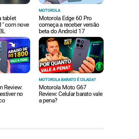
MOTOROLA
 tablet
Motorola Edge 60 Pro
,1" com nove
começa a receber versão
JBL
beta do Android 17
MOTOROLA BARATO É CILADA?
n Review:
Motorola Moto G67
estiver no
Review: Celular barato vale
co
a pena?