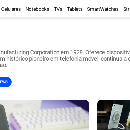
Celulares
Notebooks
TVs
Tablets
SmartWatches
St
ufacturing Corporation em 1928. Oferece dispositi
om histórico pioneiro em telefonia móvel, continua 
ão.
IEWS