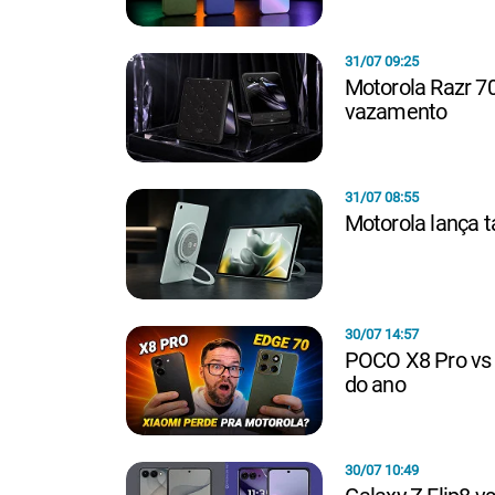
31/07 09:25
Motorola Razr 70
vazamento
31/07 08:55
Motorola lança t
30/07 14:57
POCO X8 Pro vs 
do ano
30/07 10:49