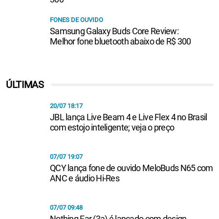
FONES DE OUVIDO
Samsung Galaxy Buds Core Review:
Melhor fone bluetooth abaixo de R$ 300
ÚLTIMAS
20/07 18:17
JBL lança Live Beam 4 e Live Flex 4 no Brasil
com estojo inteligente; veja o preço
07/07 19:07
QCY lança fone de ouvido MeloBuds N65 com
ANC e áudio Hi-Res
07/07 09:48
Nothing Ear (3a) é lançado com design