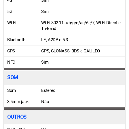
4G
Sim
5G
Sim
Wi-Fi
Wi-Fi 802.11 a/b/g/n/ac/6e/7, Wi-Fi Direct e
Tri-Band
Bluetooth
LE, A2DP e 5.3
GPS
GPS, GLONASS, BDS e GALILEO
NFC
Sim
SOM
Som
Estéreo
3.5mm jack
Não
OUTROS