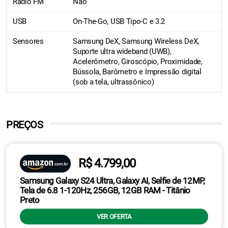
Rádio FM
Não
USB
On-The-Go, USB Tipo-C e 3.2
Sensores
Samsung DeX, Samsung Wireless DeX,
Suporte ultra wideband (UWB),
Acelerômetro, Giroscópio, Proximidade,
Bússola, Barômetro e Impressão digital
(sob a tela, ultrassônico)
PREÇOS
R$ 4.799,00
Samsung Galaxy S24 Ultra, Galaxy AI, Selfie de 12MP,
Tela de 6.8 1-120Hz, 256GB, 12GB RAM - Titânio
Preto
VER OFERTA