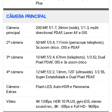
Plus
CÂMERA PRINCIPAL
Câmera
200 MP, f/1.7, 24mm (wide), 1/1.3, multi-
principal
directional PDAF, Laser AF e OIS
2ª câmera
50 MP, f/3.4, 111mm (periscope telephoto),
5x zoom ótico , OIS e PDAF
3ª câmera
10 MP, f/2.4, 67mm (telephoto), 1/3.52, Dual
Pixel PDAF, OIS e 3x zoom ótico
4ª câmera
12 MP, f/2.2, 13mm, 120˚ (ultrawide), 1/2.55,
Super Estabilidade e Dual Pixel PDAF
Câmera -
Flash LED, Auto-HDR e Panorama
Extras
Vídeo
4K 120fps, HDR 10 PLUS, gyro-EIS, stereo
sound rec., 8K - 30fps e Full HD - 960fps