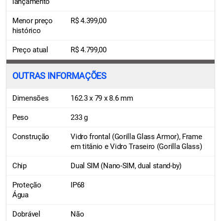
lançamento
Menor preço
R$ 4.399,00
histórico
Preço atual
R$ 4.799,00
OUTRAS INFORMAÇÕES
Dimensões
162.3 x 79 x 8.6 mm
Peso
233 g
Construção
Vidro frontal (Gorilla Glass Armor), Frame
em titânio e Vidro Traseiro (Gorilla Glass)
Chip
Dual SIM (Nano-SIM, dual stand-by)
Proteção
IP68
Água
Dobrável
Não