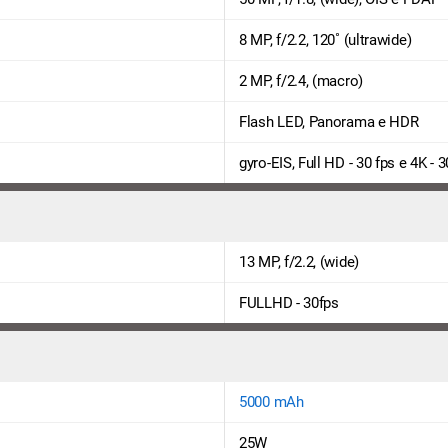
8 MP, f/2.2, 120˚ (ultrawide)
2 MP, f/2.4, (macro)
Flash LED, Panorama e HDR
gyro-EIS, Full HD - 30 fps e 4K - 3
13 MP, f/2.2, (wide)
FULLHD - 30fps
5000 mAh
25W