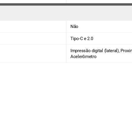
Não
Tipo-C e 2.0
Impressão digital (lateral), Prox
Acelerômetro