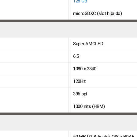
128 GB
microSDXC (slot híbrido)
Super AMOLED
6.5
1080 x 2340
120Hz
396 ppi
1000 nits (HBM)
50 MP, f/1.8, (wide), OIS e PDAF