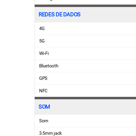
REDES DE DADOS
4G
5G
Wi-Fi
Bluetooth
GPS
NFC
SOM
Som
3.5mm jack