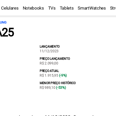
Celulares
Notebooks
TVs
Tablets
SmartWatches
St
UNG
A25
LANÇAMENTO
11/12/2023
PREÇO LANÇAMENTO
R$ 2.099,00
PREÇO ATUAL
R$ 1.915,95
(-9%)
MENOR PREÇO HISTÓRICO
R$ 989,10
(-53%)