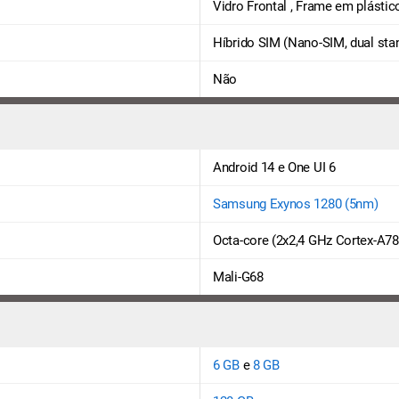
Vidro Frontal , Frame em plástico
Híbrido SIM (Nano-SIM, dual stan
Não
Android 14 e One UI 6
Samsung Exynos 1280 (5nm)
Octa-core (2x2,4 GHz Cortex-A78
Mali-G68
6 GB
e
8 GB