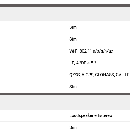
Sim
Sim
Wi-Fi 802.11 a/b/g/n/ac
LE, A2DP e 5.3
QZSS, A-GPS, GLONASS, GALILE
Sim
Loudspeaker e Estéreo
Sim