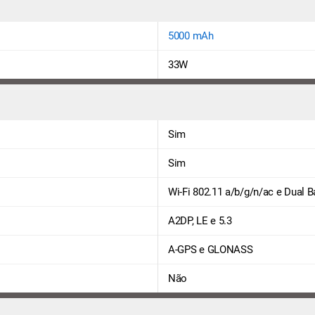
5000 mAh
33W
Sim
Sim
Wi-Fi 802.11 a/b/g/n/ac e Dual 
A2DP, LE e 5.3
A-GPS e GLONASS
Não