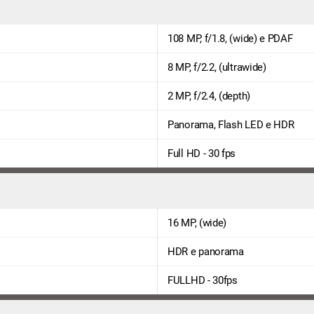
108 MP, f/1.8, (wide) e PDAF
8 MP, f/2.2, (ultrawide)
2 MP, f/2.4, (depth)
Panorama, Flash LED e HDR
Full HD - 30 fps
16 MP, (wide)
HDR e panorama
FULLHD - 30fps