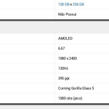
128 GB
e
256 GB
Não Possui
AMOLED
6.67
1080 x 2400
120Hz
395 ppi
Corning Gorilla Glass 5
1000 nits (pico)