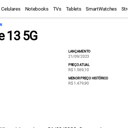
Celulares
Notebooks
TVs
Tablets
SmartWatches
St
MI
e 13 5G
LANÇAMENTO
21/09/2023
PREÇO ATUAL
R$ 1.569,10
MENOR PREÇO HISTÓRICO
R$ 1.479,90