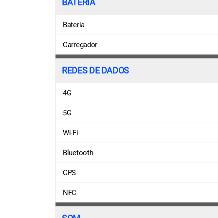
BATERIA
Bateria
Carregador
REDES DE DADOS
4G
5G
Wi-Fi
Bluetooth
GPS
NFC