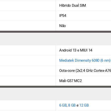
Híbrido Dual SIM
IP54
Não
Android 13 e MIUI 14
Mediatek Dimensity 6080 (6 nm)
Octa-core (2x2.4 GHz Cortex-A76
Mali-G57 MC2
6 GB
,
8 GB
e
12 GB