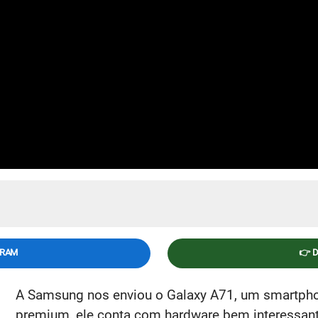
GRAM
👉 
A Samsung nos enviou o Galaxy A71, um smartpho
premium, ele conta com hardware bem interess