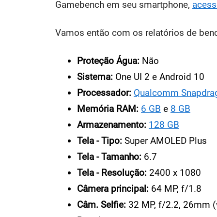
Gamebench em seu smartphone,
acess
Vamos então com os relatórios de bench
Proteção Água:
Não
Sistema:
One UI 2 e Android 10
Processador:
Qualcomm Snapdra
Memória RAM:
6 GB
e
8 GB
Armazenamento:
128 GB
Tela - Tipo:
Super AMOLED Plus
Tela - Tamanho:
6.7
Tela - Resolução:
2400 x 1080
Câmera principal:
64 MP, f/1.8
Câm. Selfie:
32 MP, f/2.2, 26mm (