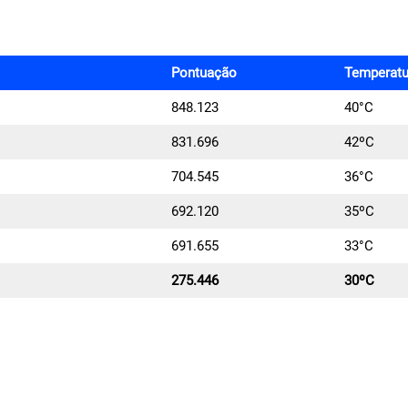
Pontuação
Temperatu
848.123
40°C
831.696
42ºC
704.545
36°C
692.120
35ºC
691.655
33°C
275.446
30ºC