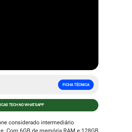
FICHA TÉCNICA
DICAS TECH NO WHATSAPP
ne considerado intermediário
ante. Com 6GB de memória RAM e 128GB