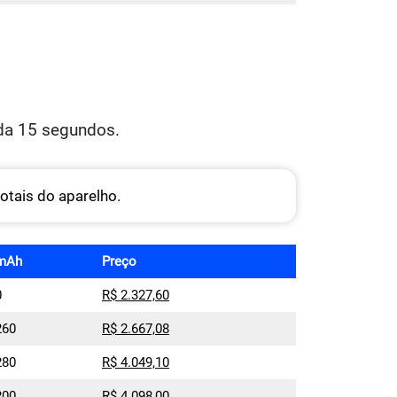
ada 15 segundos.
tais do aparelho.
mAh
Preço
0
R$ 2.327,60
260
R$ 2.667,08
280
R$ 4.049,10
200
R$ 4.098,00