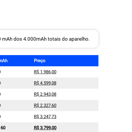
 mAh dos 4.000mAh totais do aparelho.
mAh
Preço
0
R$ 1.986,00
0
R$ 4.599,08
0
R$ 2.943,08
0
R$ 2.327,60
0
R$ 3.247,73
160
R$ 3.799,00