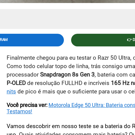
GRAM
👉 
Finalmente chegou para eu testar o Razr 50 Ultra, 
Como todo celular topo de linha, trás consigo uma
processador
Snapdragon 8s Gen 3
, bateria com 
P-OLED
de resolução FULLHD e incríveis
165 Hz na
nits
de pico é mais que o suficiente para usar o cel
Você precisa ver:
Motorola Edge 50 Ultra: Bateria con
Testamos!
Vamos descobrir em nosso teste se a bateria do Ra
uso.
Quais atividades consomem mais bateria? Qu