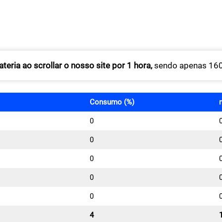
teria ao scrollar o nosso site por 1 hora,
sendo apenas 160
Consumo (%)
0
0
0
0
0
4