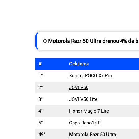
O
Motorola Razr 50 Ultra
drenou 4% de ba
#
Celulares
1°
Xiaomi POCO X7 Pro
2°
JOVI V50
3°
JOVI V50 Lite
4°
Honor Magic 7 Lite
5°
Oppo Reno14 F
49°
Motorola Razr 50 Ultra