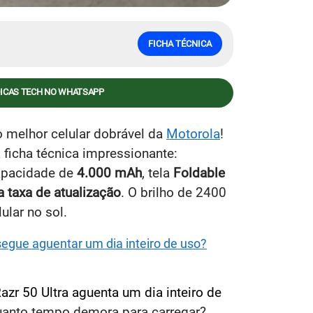
FICHA TÉCNICA
DICAS TECH NO WHATSAPP
o melhor celular dobrável da
Motorola
!
 ficha técnica impressionante:
capacidade de
4.000 mAh
, tela
Foldable
 taxa de atualização
. O brilho de 2400
ular no sol.
segue aguentar um dia inteiro de uso?
zr 50 Ultra aguenta um dia inteiro de
anto tempo demora para carregar?