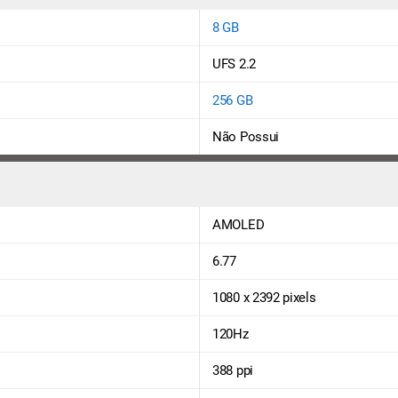
8 GB
UFS 2.2
256 GB
Não Possui
AMOLED
6.77
1080 x 2392 pixels
120Hz
388 ppi