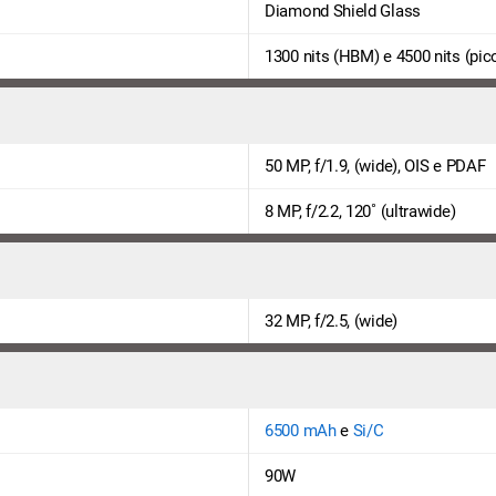
Diamond Shield Glass
1300 nits (HBM) e 4500 nits (pic
50 MP, f/1.9, (wide), OIS e PDAF
8 MP, f/2.2, 120˚ (ultrawide)
32 MP, f/2.5, (wide)
6500 mAh
e
Si/C
90W