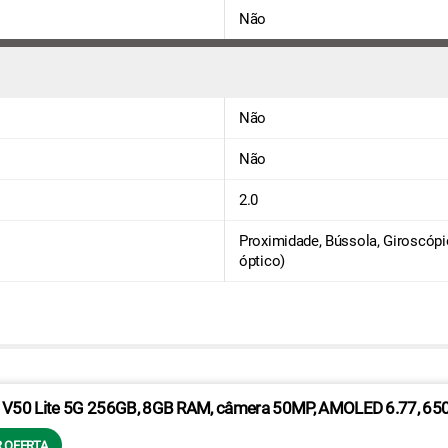
Não
Não
Não
2.0
Proximidade, Bússola, Giroscópio
óptico)
 V50 Lite 5G 256GB, 8GB RAM, câmera 50MP, AMOLED 6.77, 65
 OFERTA