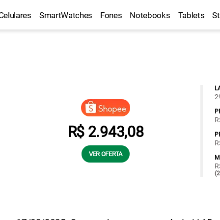
Celulares
SmartWatches
Fones
Notebooks
Tablets
S
L
2
P
R
R$ 2.943,08
P
R
VER OFERTA
M
R
(