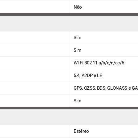
Não
Sim
Sim
Wi-Fi 802.11 a/b/g/n/ac/6
5.4, A2DP e LE
GPS, QZSS, BDS, GLONASS e GA
Sim
Estéreo