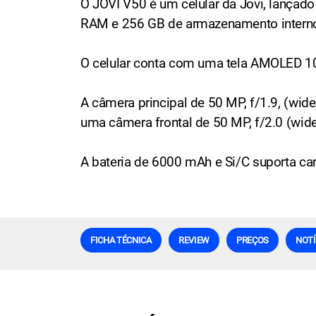
O JOVI V50 é um celular da Jovi, lanç
RAM e 256 GB de armazenamento intern
O celular conta com uma tela AMOLED 10
A câmera principal de 50 MP, f/1.9, (wid
uma câmera frontal de 50 MP, f/2.0 (wide
A bateria de 6000 mAh e Si/C suporta ca
FICHA TÉCNICA
REVIEW
PREÇOS
NOTÍ