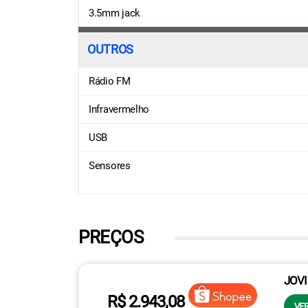
3.5mm jack
OUTROS
Rádio FM
Infravermelho
USB
Sensores
PREÇOS
JOVI
R$ 2.943,08
VER