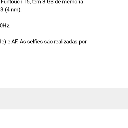
e Funtouch 15, tem 8 GB de memória
3 (4 nm).
20Hz.
e) e AF. As selfies são realizadas por