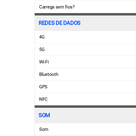
Carrega sem fios?
REDES DE DADOS
4G
5G
Wi-Fi
Bluetooth
GPS
NFC
SOM
Som