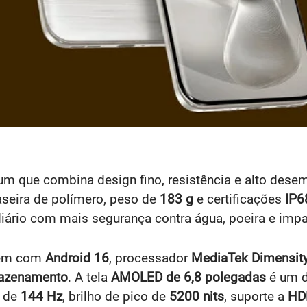
m que combina design fino, resistência e alto de
raseira de polímero, peso de
183 g
e certificações
IP6
iário com mais segurança contra água, poeira e impa
vem com
Android 16
, processador
MediaTek Dimensit
mazenamento
. A tela
AMOLED de 6,8 polegadas
é um d
o de
144 Hz
, brilho de pico de
5200 nits
, suporte a
HD