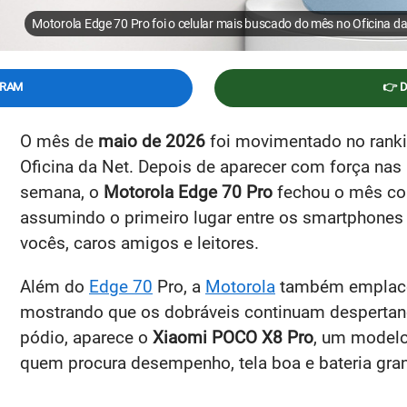
Motorola Edge 70 Pro foi o celular mais buscado do mês no Oficina d
GRAM
👉 
O mês de
maio de 2026
foi movimentado no ranki
Oficina da Net. Depois de aparecer com força na
semana, o
Motorola Edge 70 Pro
fechou o mês co
assumindo o primeiro lugar entre os smartphone
vocês, caros amigos e leitores.
Além do
Edge 70
Pro, a
Motorola
também emplac
mostrando que os dobráveis continuam despertan
pódio, aparece o
Xiaomi POCO X8 Pro
, um modelo
quem procura desempenho, tela boa e bateria gra