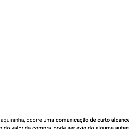
aquininha,
ocorre uma
comunicação de curto alcanc
o do valor da compra, pode ser exigido alguma
auten