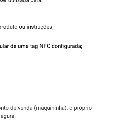
er utilizada para:
roduto ou instruções;
lular de uma tag NFC configurada;
onto de venda (maquininha), o próprio
segura.