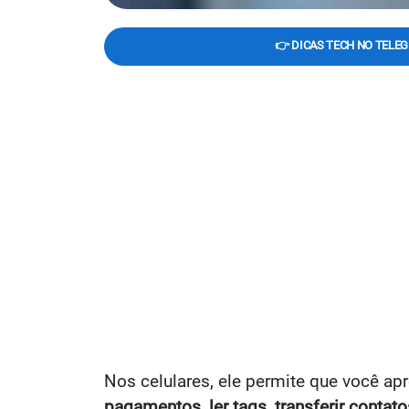
👉 DICAS TECH NO TELE
Nos celulares, ele permite que você ap
pagamentos
,
ler tags
,
transferir contato