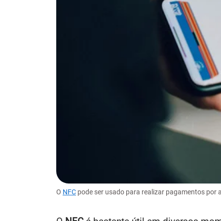
O
NFC
pode ser usado para realizar pagamentos por