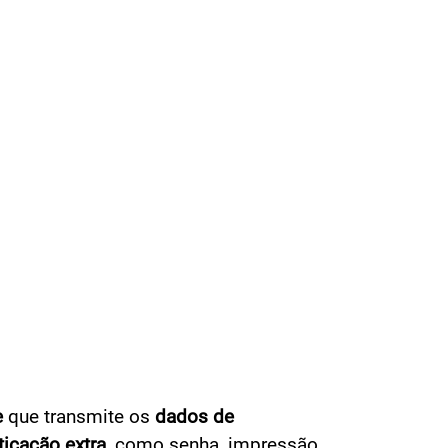
e
que transmite os
dados de
ticação extra
, como senha, impressão