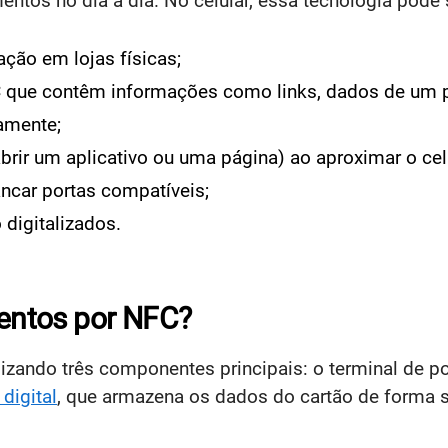
ntos no dia a dia. No celular, essa tecnologia pode s
ção em lojas físicas;
FC que contêm informações como links, dados de um p
amente;
brir um aplicativo ou uma página) ao aproximar o ce
rancar portas compatíveis;
 digitalizados.
entos por NFC?
lizando três componentes principais: o terminal de p
 digital
, que armazena os dados do cartão de forma 