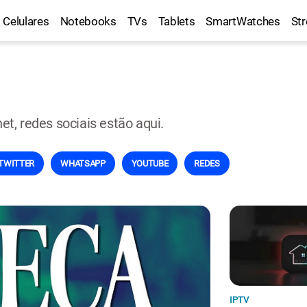
Celulares
Notebooks
TVs
Tablets
SmartWatches
St
net, redes sociais estão aqui.
TWITTER
WHATSAPP
YOUTUBE
REDES
IPTV