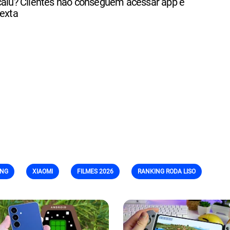
 caiu? Clientes não conseguem acessar app e
sexta
NG
XIAOMI
FILMES 2026
RANKING RODA LISO