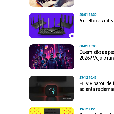
20/01 18:30
6 melhores rotea
08/01 15:00
Quem são as pes
2026? Veja o ran
23/12 16:49
HTV 8 parou de f
adianta reclama
19/12 11:23