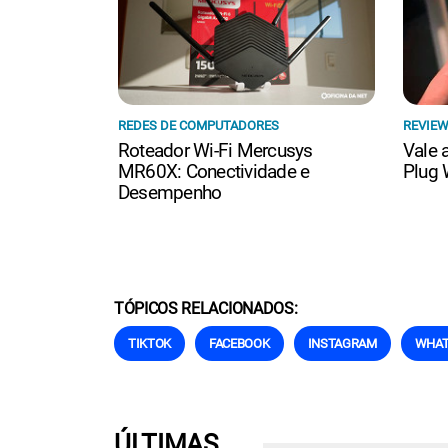
REDES DE COMPUTADORES
REVIE
Roteador Wi-Fi Mercusys
Vale 
MR60X: Conectividade e
Plug 
Desempenho
TÓPICOS RELACIONADOS:
TIKTOK
FACEBOOK
INSTAGRAM
WHAT
ÚLTIMAS