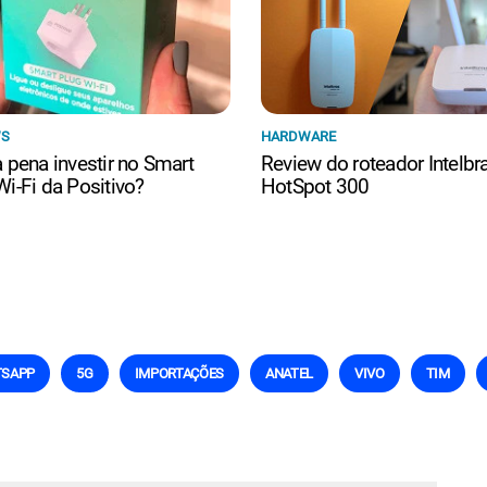
WS
HARDWARE
a pena investir no Smart
Review do roteador Intelbr
Wi-Fi da Positivo?
HotSpot 300
SAPP
5G
IMPORTAÇÕES
ANATEL
VIVO
TIM