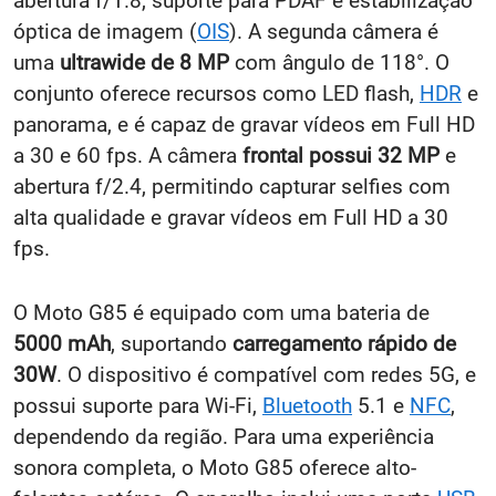
abertura f/1.8, suporte para PDAF e estabilização
óptica de imagem (
OIS
). A segunda câmera é
uma
ultrawide de 8 MP
com ângulo de 118°. O
conjunto oferece recursos como LED flash,
HDR
e
panorama, e é capaz de gravar vídeos em Full HD
a 30 e 60 fps. A câmera
frontal possui 32 MP
e
abertura f/2.4, permitindo capturar selfies com
alta qualidade e gravar vídeos em Full HD a 30
fps.
O Moto G85 é equipado com uma bateria de
5000 mAh
, suportando
carregamento rápido de
30W
. O dispositivo é compatível com redes 5G, e
possui suporte para Wi-Fi,
Bluetooth
5.1 e
NFC
,
dependendo da região. Para uma experiência
sonora completa, o Moto G85 oferece alto-