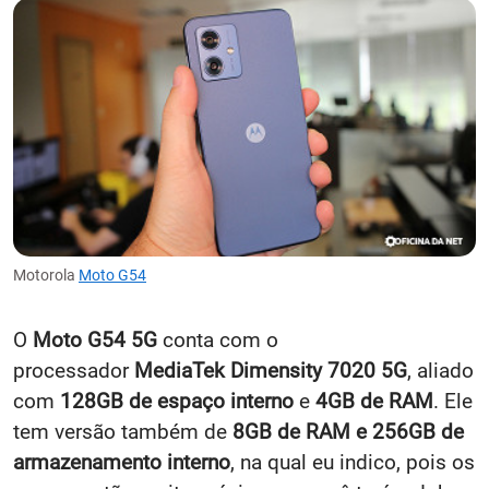
Motorola
Moto G54
O
Moto G54 5G
conta com o
processador
MediaTek Dimensity 7020 5G
, al
iado
com
128GB de espaço interno
e
4GB de RAM
. Ele
tem versão também de
8GB de RAM e 256GB de
armazenamento interno
, na qual eu indico, pois os