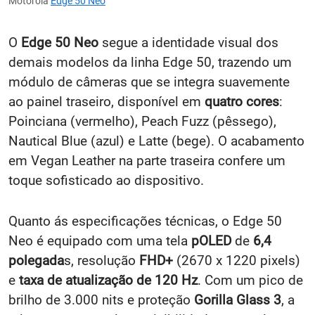
Motorola
Edge 50 Neo
O
Edge 50 Neo
segue a identidade visual dos
demais modelos da linha Edge 50, trazendo um
módulo de câmeras que se integra suavemente
ao painel traseiro, disponível em
quatro cores
:
Poinciana (vermelho), Peach Fuzz (pêssego),
Nautical Blue (azul) e Latte (bege). O acabamento
em Vegan Leather na parte traseira confere um
toque sofisticado ao dispositivo.
Quanto ás especificações técnicas, o Edge 50
Neo é equipado com uma tela
pOLED
de
6,4
polegada
s, resolução
FHD+
(2670 x 1220 pixels)
e
taxa de atualização de 120 Hz
. Com um pico de
brilho de 3.000 nits e proteção
Gorilla Glass 3
, a