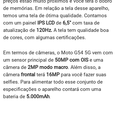
preços estão muito próximos e você terá o dobro
de memórias.
Em relação a tela desse aparelho,
temos uma tela de ótima qualidade. Contamos
com um painel
IPS LCD
de
6,5
"
com taxa de
atualização de
120Hz.
A tela tem qualidade boa
de cores, com algumas certificações.
Em termos de câmeras, o
Moto G54 5G
vem com
um sensor principal de
50MP com OIS
e uma
câmera de
2MP
modo macro
. Além disso, a
câmera
frontal
terá
16MP
para você fazer suas
selfies.
Para alimentar todo esse conjunto de
especificações o aparelho contará com uma
bateria de
5.000mAh
.