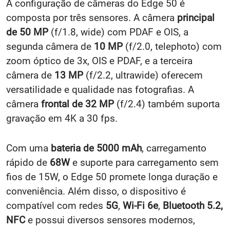
A configuração de câmeras do Edge 50 é
composta por três sensores. A câmera
principal
de 50 MP
(f/1.8, wide) com PDAF e OIS, a
segunda câmera de
10 MP
(f/2.0, telephoto) com
zoom óptico de 3x, OIS e PDAF, e a terceira
câmera de
13 MP
(f/2.2, ultrawide) oferecem
versatilidade e qualidade nas fotografias. A
câmera
frontal de 32 MP
(f/2.4) também suporta
gravação em 4K a 30 fps.
Com uma
bateria de 5000 mAh
, carregamento
rápido de
68W
e suporte para carregamento sem
fios de 15W, o Edge 50 promete longa duração e
conveniência. Além disso, o dispositivo é
compatível com redes
5G
,
Wi-Fi 6e
,
Bluetooth 5.2,
NFC
e possui diversos sensores modernos,