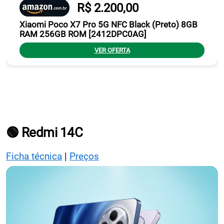
R$ 2.200,00
Xiaomi Poco X7 Pro 5G NFC Black (Preto) 8GB
RAM 256GB ROM [2412DPC0AG]
VER OFERTA
🟢 Redmi 14C
Ficha técnica
|
Preços