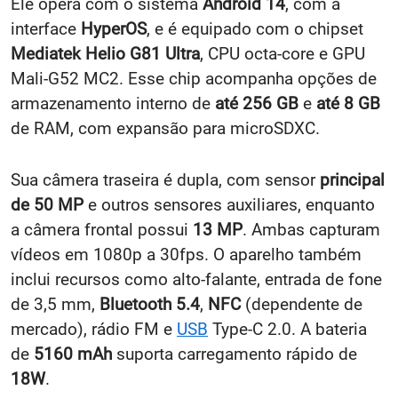
Ele opera com o sistema
Android 14
, com a
interface
HyperOS
, e é equipado com o chipset
Mediatek Helio G81 Ultra
, CPU octa-core e GPU
Mali-G52 MC2. Esse chip acompanha opções de
armazenamento interno de
até 256 GB
e
até 8 GB
de RAM, com expansão para microSDXC.
Sua câmera traseira é dupla, com sensor
principal
de 50 MP
e outros sensores auxiliares, enquanto
a câmera frontal possui
13 MP
. Ambas capturam
vídeos em 1080p a 30fps. O aparelho também
inclui recursos como alto-falante, entrada de fone
de 3,5 mm,
Bluetooth 5.4
,
NFC
(dependente de
mercado), rádio FM e
USB
Type-C 2.0. A bateria
de
5160 mAh
suporta carregamento rápido de
18W
.