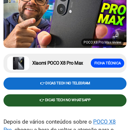
POCO X8 Pro Max review
Xiaomi POCO X8 Pro Max
FICHA TÉCNICA
👉 DICAS TECH NO TELEGRAM
👉 DICAS TECH NO WHATSAPP
Depois de vários conteúdos sobre o
POCO X8
Pro
, chegou a hora de voltar a atenção para o