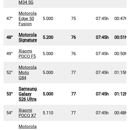
M34 5G
Motorola
47°
Edge 50
5.000
75
07:45h
00:47h
Fusion
Motorola
48°
5.200
76
07:45h
00:51h
Signature
Xiaomi
49°
5.000
76
07:45h
00:50h
POCO F5
Motorola
52°
Moto
5.000
77
07:45h
01:15h
G84
Samsung
53°
Galaxy
5.000
77
07:45h
01:12h
S26 Ultra
Xiaomi
54°
5.110
77
07:45h
00:48h
POCO X7
Motorola