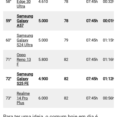
58°
Edge 30
4.610
78
07:45h
00:32h
Ultra
Samsung
59°
Galaxy
5.000
78
07:45h
00:01h
A57
Samsung
60°
Galaxy
5.000
79
07:45h
01:15h
S24 Ultra
Oppo
71°
Reno 13
5.800
82
07:45h
01:16h
F
Samsung
72°
Galaxy
4.900
82
07:45h
01:12h
S25 FE
Realme
73°
14 Pro
6.000
82
07:45h
00:56h
Plus
Para ter uma ideia, o comum hoje em dia é