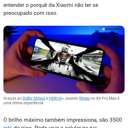
entender o porquê da Xiaomi não ter se
preocupado com isso.
Graças ao
Dolby Atmos
e
HDR10
+, assistir
filmes
no X8 Pro Max é
uma ótima experiência
O brilho máximo também impressiona, são 3500
nits
de pico. Pode usar o celular na rua