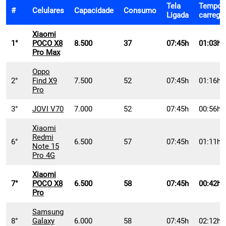
Tela
Tempo
#
Celulares
Capacidade
Consumo
Ligada
carreg
Xiaomi
1°
POCO X8
8.500
37
07:45h
01:03h
Pro Max
Oppo
2°
Find X9
7.500
52
07:45h
01:16h
Pro
3°
JOVI V70
7.000
52
07:45h
00:56h
Xiaomi
Redmi
6°
6.500
57
07:45h
01:11h
Note 15
Pro 4G
Xiaomi
7°
POCO X8
6.500
58
07:45h
00:42h
Pro
Samsung
8°
Galaxy
6.000
58
07:45h
02:12h