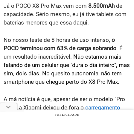
Já o POCO X8 Pro Max vem com
8.500mAh
de
capacidade. Sério mesmo, eu já tive tablets com
baterias menores que essa daqui.
No nosso teste de 8 horas de uso intenso,
o
POCO terminou com 63% de carga sobrando
. É
um resultado inacreditável.
Não estamos mais
falando de um celular que "dura o dia inteiro", mas
sim, dois dias. No quesito autonomia, não tem
smartphone que chegue perto do X8 Pro Max.
A má notícia é que, apesar de ser o modelo "Pro
Max", a Xiaomi deixou de fora o
carregamento
sem fio
. Eu sei que é raro encontrar celular da
PUBLICIDADE
Xiaomi com essa função, mas para mim é
indispensável. A boa notícia é que o carregador