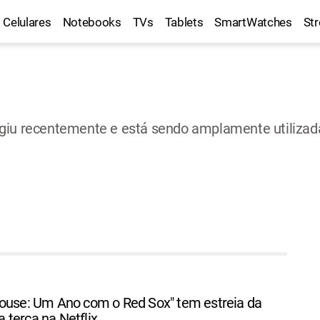
Celulares
Notebooks
TVs
Tablets
SmartWatches
St
giu recentemente e está sendo amplamente utilizada
house: Um Ano com o Red Sox" tem estreia da
terça na Netflix