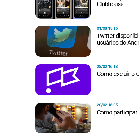
Clubhouse
01/03 15:16
Twitter disponib
usuários do Andr
28/02 16:13
Como excluir o 
28/02 16:05
Como participar