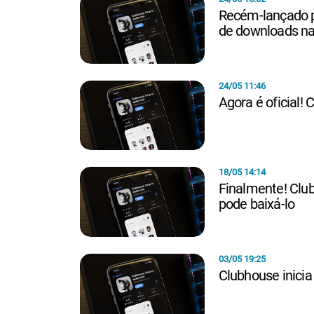
Recém-lançado p
de downloads na
24/05 11:46
Agora é oficial!
18/05 14:14
Finalmente! Club
pode baixá-lo
03/05 19:25
Clubhouse inicia