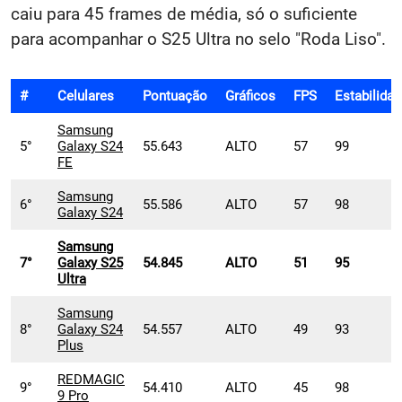
caiu para 45 frames de média, só o suficiente
para acompanhar o S25 Ultra no selo "Roda Liso".
#
Celulares
Pontuação
Gráficos
FPS
Estabilida
Samsung
5°
Galaxy S24
55.643
ALTO
57
99
FE
Samsung
6°
55.586
ALTO
57
98
Galaxy S24
Samsung
7°
Galaxy S25
54.845
ALTO
51
95
Ultra
Samsung
8°
Galaxy S24
54.557
ALTO
49
93
Plus
REDMAGIC
9°
54.410
ALTO
45
98
9 Pro