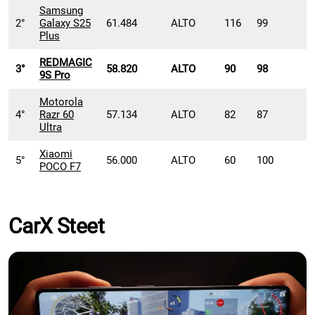
Samsung
2°
Galaxy S25
61.484
ALTO
116
99
Plus
REDMAGIC
3°
58.820
ALTO
90
98
9S Pro
Motorola
4°
Razr 60
57.134
ALTO
82
87
Ultra
Xiaomi
5°
56.000
ALTO
60
100
POCO F7
CarX Steet