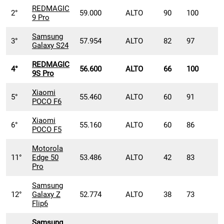
REDMAGIC
2°
59.000
ALTO
90
100
9 Pro
Samsung
3°
57.954
ALTO
82
97
Galaxy S24
REDMAGIC
4°
56.600
ALTO
66
100
9S Pro
Xiaomi
5°
55.460
ALTO
60
91
POCO F6
Xiaomi
6°
55.160
ALTO
60
86
POCO F5
Motorola
11°
Edge 50
53.486
ALTO
42
83
Pro
Samsung
12°
Galaxy Z
52.774
ALTO
38
73
Flip6
Samsung