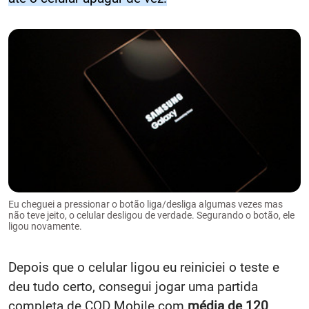
Eu cheguei a pressionar o botão liga/desliga algumas vezes mas
não teve jeito, o celular desligou de verdade. Segurando o botão, ele
ligou novamente.
Depois que o celular ligou eu reiniciei o teste e
deu tudo certo, consegui jogar uma partida
completa de COD Mobile com
média de 120