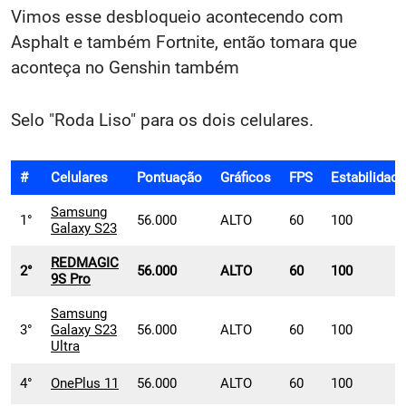
Vimos esse desbloqueio acontecendo com
Asphalt e também Fortnite, então tomara que
aconteça no Genshin também
Selo "Roda Liso" para os dois celulares.
#
Celulares
Pontuação
Gráficos
FPS
Estabilidade
Samsung
1°
56.000
ALTO
60
100
Galaxy S23
REDMAGIC
2°
56.000
ALTO
60
100
9S Pro
Samsung
3°
Galaxy S23
56.000
ALTO
60
100
Ultra
4°
OnePlus 11
56.000
ALTO
60
100