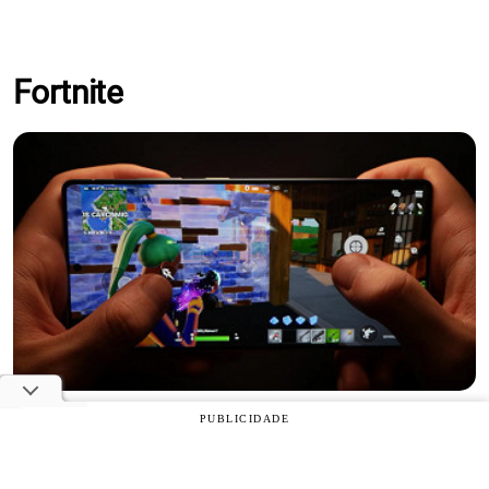
Fortnite
O Fortnite desbloqueia agora a opção "90 frames", e eu testei com os
PUBLICIDADE
gráficos no máximo.