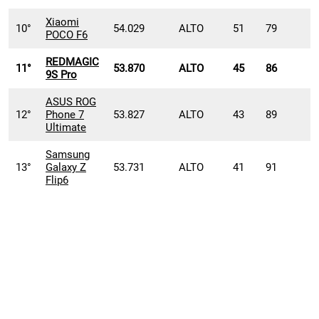
Xiaomi
10°
54.029
ALTO
51
79
POCO F6
REDMAGIC
11°
53.870
ALTO
45
86
9S Pro
ASUS ROG
12°
Phone 7
53.827
ALTO
43
89
Ultimate
Samsung
13°
Galaxy Z
53.731
ALTO
41
91
Flip6