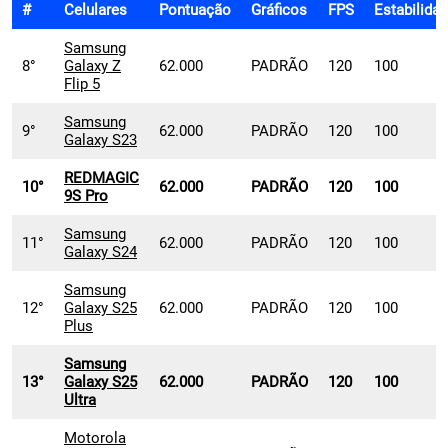
#
Celulares
Pontuação
Gráficos
FPS
Estabilida
Samsung
8°
Galaxy Z
62.000
PADRÃO
120
100
Flip 5
Samsung
9°
62.000
PADRÃO
120
100
Galaxy S23
REDMAGIC
10°
62.000
PADRÃO
120
100
9S Pro
Samsung
11°
62.000
PADRÃO
120
100
Galaxy S24
Samsung
12°
Galaxy S25
62.000
PADRÃO
120
100
Plus
Samsung
13°
Galaxy S25
62.000
PADRÃO
120
100
Ultra
Motorola