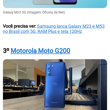
Galaxy M23 5G (Imagem: Oficina da Net)
Você precisa ver:
Samsung lança Galaxy M23 e M53
no Brasil com 5G, RAM Plus e tela 120Hz
3º
Motorola Moto G200