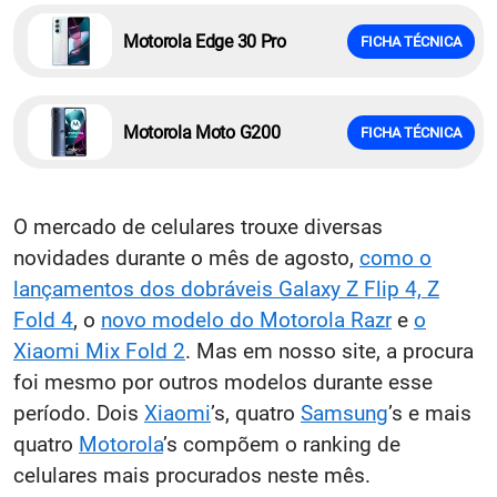
Motorola Edge 30 Pro
FICHA TÉCNICA
Motorola Moto G200
FICHA TÉCNICA
O mercado de celulares trouxe diversas
novidades durante o mês de agosto,
como o
lançamentos dos dobráveis Galaxy Z Flip 4, Z
Fold 4
, o
novo modelo do Motorola Razr
e
o
Xiaomi Mix Fold 2
. Mas em nosso site, a procura
foi mesmo por outros modelos durante esse
período. Dois
Xiaomi
’s, quatro
Samsung
’s e mais
quatro
Motorola
’s compõem o ranking de
celulares mais procurados neste mês.