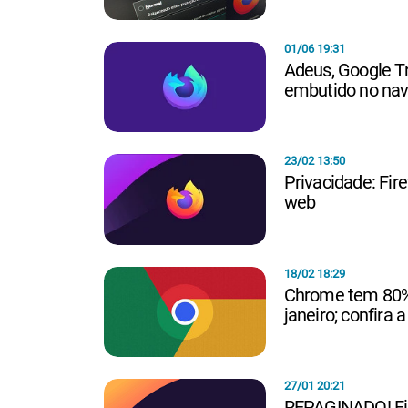
01/06 19:31
Adeus, Google Tr
embutido no na
23/02 13:50
Privacidade: Fir
web
18/02 18:29
Chrome tem 80%
janeiro; confira a 
27/01 20:21
REPAGINADO! Fir