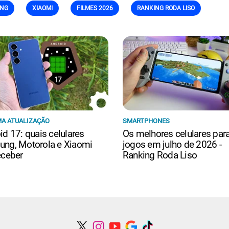
NG
XIAOMI
FILMES 2026
RANKING RODA LISO
A ATUALIZAÇÃO
SMARTPHONES
id 17: quais celulares
Os melhores celulares par
ng, Motorola e Xiaomi
jogos em julho de 2026 -
eceber
Ranking Roda Liso