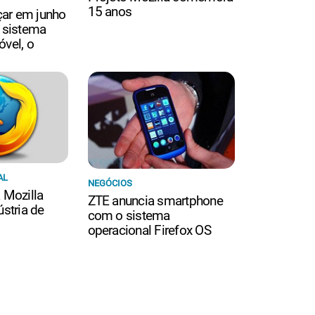
15 anos
nçar em junho
o sistema
vel, o
AL
NEGÓCIOS
 Mozilla
ZTE anuncia smartphone
ústria de
com o sistema
operacional Firefox OS