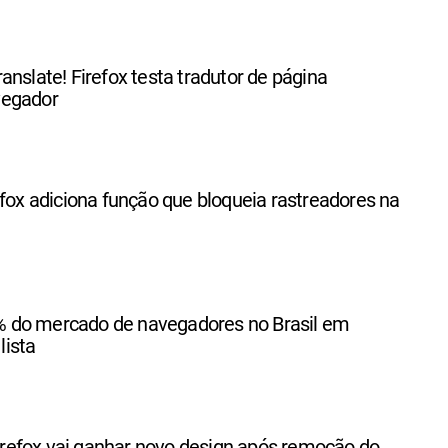
anslate! Firefox testa tradutor de página
vegador
efox adiciona função que bloqueia rastreadores na
 do mercado de navegadores no Brasil em
lista
efox vai ganhar novo design após remoção do