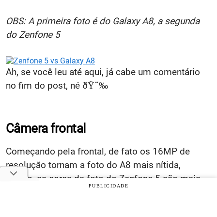
OBS: A primeira foto é do Galaxy A8, a segunda
do Zenfone 5
Ah, se você leu até aqui, já cabe um comentário
no fim do post, né ðŸ˜‰
Câmera frontal
Começando pela frontal, de fato os 16MP de
resolução tornam a foto do A8 mais nítida,
porém, as cores da foto do Zenfone 5 são mais
PUBLICIDADE
reais, no A8 parece que o software da câmera
aplica um chapado sobre as cores para tornar