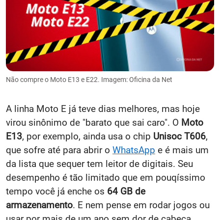
Não compre o Moto E13 e E22. Imagem: Oficina da Net
A linha Moto E já teve dias melhores, mas hoje
virou sinônimo de "barato que sai caro". O
Moto
E13
, por exemplo, ainda usa o chip
Unisoc T606
,
que sofre até para abrir o
WhatsApp
e é mais um
da lista que sequer tem leitor de digitais. Seu
desempenho é tão limitado que em pouqíssimo
tempo você já enche os
64 GB de
armazenamento
. E nem pense em rodar jogos ou
usar por mais de um ano sem dor de cabeça.