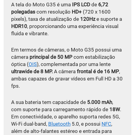
A tela do Moto G35 é uma
IPS LCD
de
6,72
polegadas
com resolução
HD+
(720 x 1600
pixels), taxa de atualização de
120Hz
e suporte a
HDR10
, proporcionando uma experiência visual
fluida e vibrante.
Em termos de câmeras, o Moto G35 possui uma
câmera
principal de 50 MP
com estabilização
óptica (
OIS
), complementada por uma lente
ultrawide de 8 MP.
A câmera
frontal é de 16 MP
,
ambas capazes de gravar vídeos em Full HD a 30
fps.
A sua bateria tem capacidade de
5.000 mAh
,
com suporte para carregamento rápido de
18W
.
Em conectividade, o aparelho suporta redes 5G,
Wi-Fi dual-band,
Bluetooth
5.0, e possui
NFC
,
além de alto-falantes estéreo e entrada para