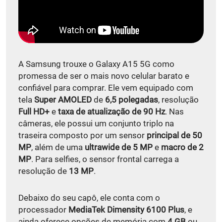
A Samsung trouxe o Galaxy A15 5G como
promessa de ser o mais novo celular barato e
confiável para comprar. Ele vem equipado com
tela
Super AMOLED
de
6,5 polegadas
, resolução
Full HD+
e
taxa de atualização de 90 Hz
. Nas
câmeras, ele possui um conjunto triplo na
traseira composto por um sensor
principal de 50
MP
, além de uma
ultrawide de 5 MP
e
macro de 2
MP
. Para selfies, o sensor frontal carrega a
resolução de
13 MP
.
Debaixo do seu capô, ele conta com o
processador
MediaTek Dimensity 6100 Plus
, e
ainda oferece opções de memória com
4 GB
ou