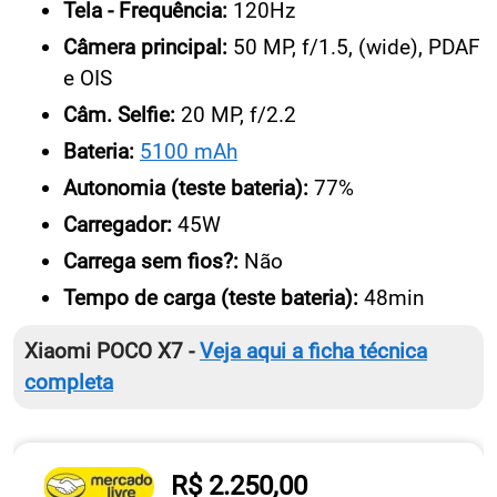
Tela - Frequência:
120Hz
Câmera principal:
50 MP, f/1.5, (wide), PDAF
e OIS
Câm. Selfie:
20 MP, f/2.2
Bateria:
5100 mAh
Autonomia (teste bateria):
77%
Carregador:
45W
Carrega sem fios?:
Não
Tempo de carga (teste bateria):
48min
Xiaomi POCO X7 -
Veja aqui a ficha técnica
completa
R$ 2.250,00