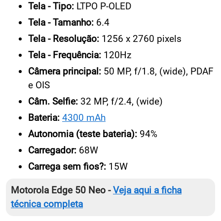
Tela - Tipo:
LTPO P-OLED
Tela - Tamanho:
6.4
Tela - Resolução:
1256 x 2760 pixels
Tela - Frequência:
120Hz
Câmera principal:
50 MP, f/1.8, (wide), PDAF
e OIS
Câm. Selfie:
32 MP, f/2.4, (wide)
Bateria:
4300 mAh
Autonomia (teste bateria):
94%
Carregador:
68W
Carrega sem fios?:
15W
Motorola Edge 50 Neo -
Veja aqui a ficha
técnica completa