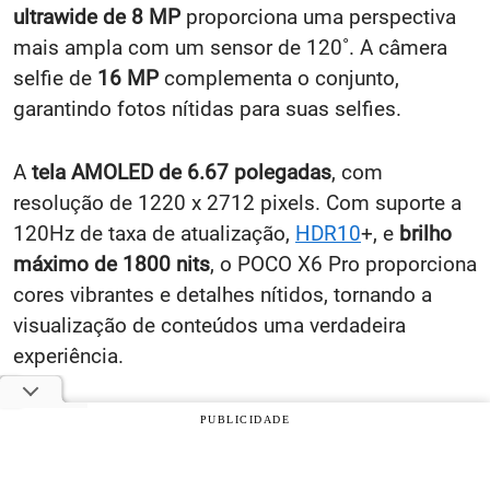
ultrawide de 8 MP
proporciona uma perspectiva
mais ampla com um sensor de 120˚. A câmera
selfie de
16 MP
complementa o conjunto,
garantindo fotos nítidas para suas selfies.
A
tela AMOLED de 6.67 polegadas
, com
resolução de 1220 x 2712 pixels. Com suporte a
120Hz de taxa de atualização,
HDR10
+, e
brilho
máximo de 1800 nits
, o POCO X6 Pro proporciona
cores vibrantes e detalhes nítidos, tornando a
visualização de conteúdos uma verdadeira
experiência.
Equipado com uma
bateria de 5000 mAh, o POCO
PUBLICIDADE
X6 Pro
oferece uma autonomia padrão para o uso
diário. O carregamento rápido de 67W, incluso na