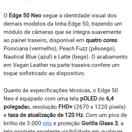
O
Edge 50 Neo
segue a identidade visual dos
demais modelos da linha Edge 50, trazendo um
módulo de câmeras que se integra suavemente
ao painel traseiro, disponível em
quatro cores
:
Poinciana (vermelho), Peach Fuzz (pêssego),
Nautical Blue (azul) e Latte (bege). O acabamento
em Vegan Leather na parte traseira confere um
toque sofisticado ao dispositivo.
Quanto ás especificações técnicas, o Edge 50
Neo é equipado com uma tela
pOLED
de
6,4
polegada
s, resolução
FHD+
(2670 x 1220 pixels)
e
taxa de atualização de 120 Hz
. Com um pico de
brilho de 3.000
nits
e proteção
Gorilla Glass 3
, a
tela promete excelente visibilidade em qualquer