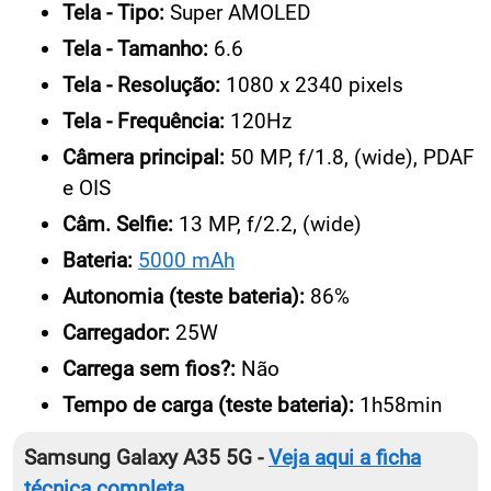
Tela - Tipo:
Super AMOLED
Tela - Tamanho:
6.6
Tela - Resolução:
1080 x 2340 pixels
Tela - Frequência:
120Hz
Câmera principal:
50 MP, f/1.8, (wide), PDAF
e OIS
Câm. Selfie:
13 MP, f/2.2, (wide)
Bateria:
5000 mAh
Autonomia (teste bateria):
86%
Carregador:
25W
Carrega sem fios?:
Não
Tempo de carga (teste bateria):
1h58min
Samsung Galaxy A35 5G -
Veja aqui a ficha
técnica completa