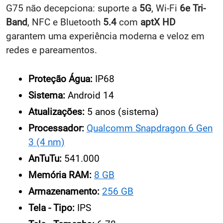
G75 não decepciona: suporte a
5G
, Wi-Fi
6e Tri-
Band
, NFC e Bluetooth
5.4
com
aptX HD
garantem uma experiência moderna e veloz em
redes e pareamentos.
Proteção Água:
IP68
Sistema:
Android 14
Atualizações:
5 anos (sistema)
Processador:
Qualcomm Snapdragon 6 Gen
3 (4 nm)
AnTuTu:
541.000
Memória RAM:
8 GB
Armazenamento:
256 GB
Tela - Tipo:
IPS