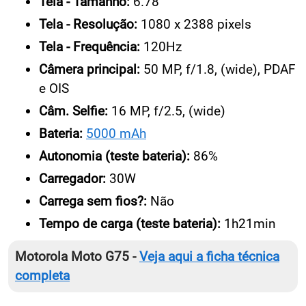
Tela - Tamanho:
6.78
Tela - Resolução:
1080 x 2388 pixels
Tela - Frequência:
120Hz
Câmera principal:
50 MP, f/1.8, (wide), PDAF
e OIS
Câm. Selfie:
16 MP, f/2.5, (wide)
Bateria:
5000 mAh
Autonomia (teste bateria):
86%
Carregador:
30W
Carrega sem fios?:
Não
Tempo de carga (teste bateria):
1h21min
Motorola Moto G75 -
Veja aqui a ficha técnica
completa