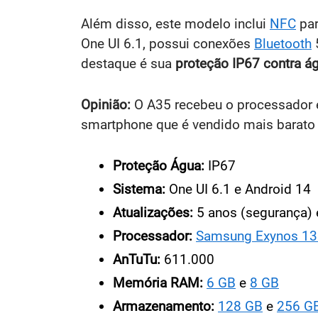
Além disso, este modelo inclui
NFC
par
One UI 6.1, possui conexões
Bluetooth
destaque é sua
proteção IP67 contra ág
Opinião:
O A35 recebeu o processador e
smartphone que é vendido mais barato 
Proteção Água:
IP67
Sistema:
One UI 6.1 e Android 14
Atualizações:
5 anos (segurança) 
Processador:
Samsung Exynos 13
AnTuTu:
611.000
Memória RAM:
6 GB
e
8 GB
Armazenamento:
128 GB
e
256 G