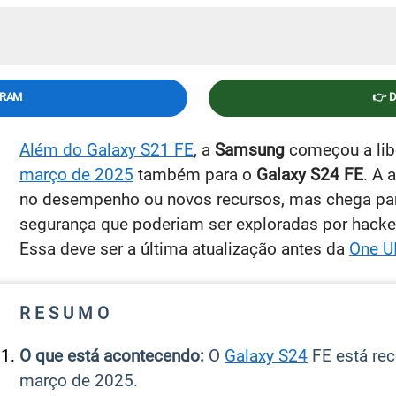
GRAM
👉 
Além do Galaxy S21 FE
, a
Samsung
começou a lib
março de 2025
também para o
Galaxy S24 FE
. A 
no desempenho ou novos recursos, mas chega para 
segurança que poderiam ser exploradas por hacke
Essa deve ser a última atualização antes da
One U
R E S U M O
O que está acontecendo:
O
Galaxy S24
FE está re
março de 2025.