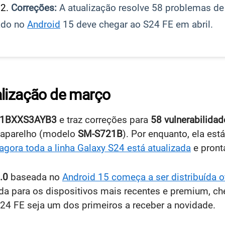
Correções:
A atualização resolve 58 problemas de
ado no
Android
15 deve chegar ao S24 FE em abril.
alização de março
21BXXS3AYB3
e traz correções para
58 vulnerabilidad
o aparelho (modelo
SM-S721B
). Por enquanto, ela es
agora toda a linha Galaxy S24 está atualizada
e pronta
.0
baseada no
Android 15
começa a ser distribuída o
zada para os dispositivos mais recentes e premium, 
S24 FE seja um dos primeiros a receber a novidade.