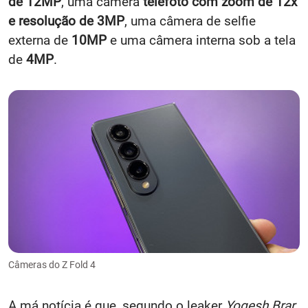
de 12MP
, uma câmera
telefoto com zoom de 12x
e resolução de 3MP
, uma câmera de selfie
externa de
10MP
e uma câmera interna sob a tela
de
4MP
.
Câmeras do Z Fold 4
A má notícia é que, segundo o leaker
Yogesh Brar
,