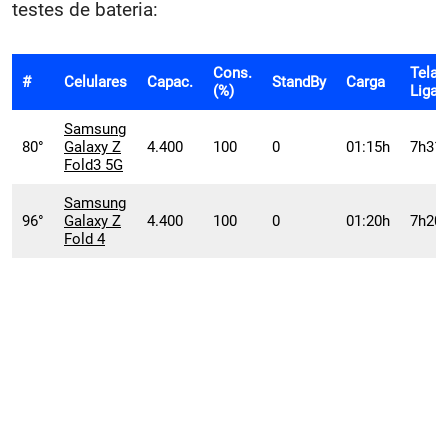
testes de bateria:
Cons.
Tela
#
Celulares
Capac.
StandBy
Carga
(%)
Ligad
Samsung
80°
Galaxy Z
4.400
100
0
01:15h
7h31
Fold3 5G
Samsung
96°
Galaxy Z
4.400
100
0
01:20h
7h20
Fold 4