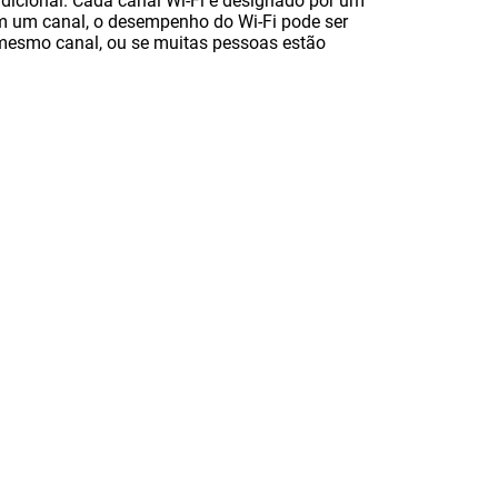
dicional. Cada canal Wi-Fi é designado por um
em um canal, o desempenho do Wi-Fi pode ser
o mesmo canal, ou se muitas pessoas estão