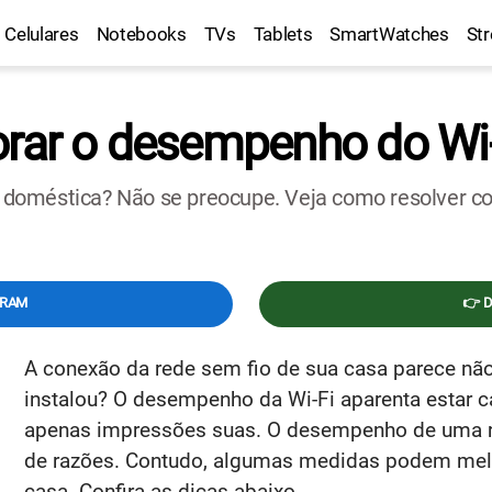
Celulares
Notebooks
TVs
Tablets
SmartWatches
St
orar o desempenho do Wi
oméstica? Não se preocupe. Veja como resolver com
GRAM
👉 
A conexão da rede sem fio de sua casa parece n
instalou? O desempenho da Wi-Fi aparenta estar c
apenas impressões suas. O desempenho de uma re
de razões. Contudo, algumas medidas podem melh
casa. Confira as dicas abaixo.