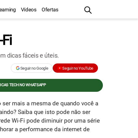
reaming
Vídeos
Ofertas
-Fi
 dicas fáceis e úteis.
Seguir no Google
Seguir no YouTube
DICAS TECH NO WHATSAPP
ão ser mais a mesma de quando você a
aindo? Saiba que isto pode não ser
de Wi-Fi pode diminuir por uma série
orar a performance da internet de