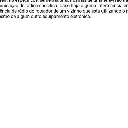
em fio específicos, semelhante aos canais de uma televisão tra
nicação de rádio específica. Caso haja alguma interferência 
erência de rádio do roteador de um vizinho que está utilizando 
esmo de algum outro equipamento eletrônico.