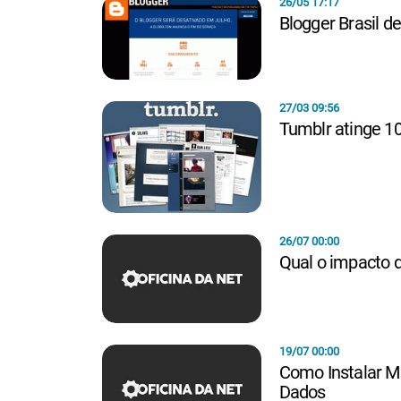
26/05 17:17
Blogger Brasil de
27/03 09:56
Tumblr atinge 10
26/07 00:00
Qual o impacto d
19/07 00:00
Como Instalar M
Dados