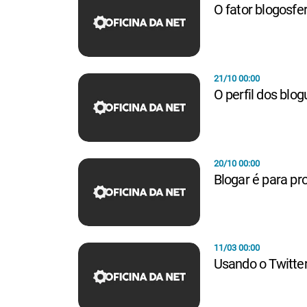
O fator blogosfe
21/10 00:00
O perfil dos blog
20/10 00:00
Blogar é para pro
11/03 00:00
Usando o Twitter