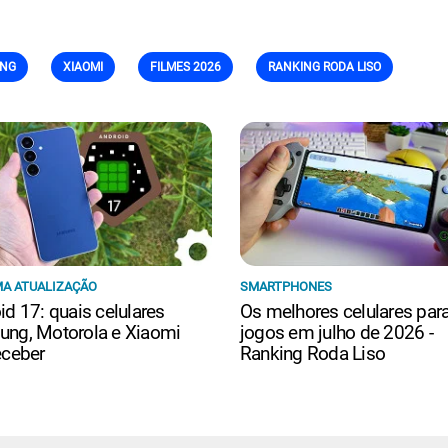
NG
XIAOMI
FILMES 2026
RANKING RODA LISO
A ATUALIZAÇÃO
SMARTPHONES
id 17: quais celulares
Os melhores celulares par
ng, Motorola e Xiaomi
jogos em julho de 2026 -
eceber
Ranking Roda Liso