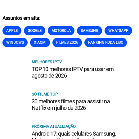
Assuntos em alta:
APPLE
GOOGLE
MOTOROLA
SAMSUNG
WHATSAPP
WINDOWS
XIAOMI
FILMES 2026
RANKING RODA LISO
MELHORES IPTV
TOP 10 melhores IPTV para usar em
agosto de 2026
SÓ FILME TOP
30 melhores filmes para assistir na
Netflix em julho de 2026
PRÓXIMA ATUALIZAÇÃO
Android 17: quais celulares Samsung,