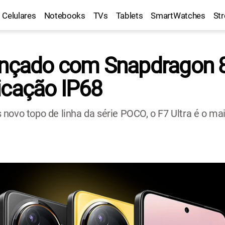
Celulares
Notebooks
TVs
Tablets
SmartWatches
St
ançado com Snapdragon 8 
icação IP68
 novo topo de linha da série POCO, o F7 Ultra é o 