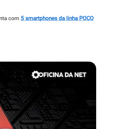
onta com
5 smartphones da linha POCO