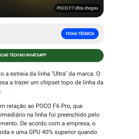
POCO F7 Ultra chegou
FICHA TÉCNICA
DICAS TECH NO WHATSAPP
a estreia da linha "Ultra" da marca. O
esa a trazer um chipset topo de linha da
e
.
em relação ao POCO F6 Pro, que
mediário na linha foi preenchido pelo
omento. De acordo com a empresa, o
pida e uma GPU 40% superior quando