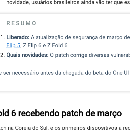
novidade, usuários brasileiros ainda vão ter que 
R E S U M O
Liberado:
A atualização de segurança de março de
Flip 5
, Z Flip 6 e Z Fold 6.
Quais novidades:
O patch corrige diversas vulnera
 ser necessário antes da chegada do beta do One UI 
 Fold 6 recebendo patch de março
tch na Coreia do Sul, e os primeiros dispositivos a 