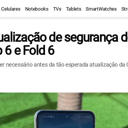
Celulares
Notebooks
TVs
Tablets
SmartWatches
St
ualização de segurança 
p 6 e Fold 6
er necessário antes da tão esperada atualização da 