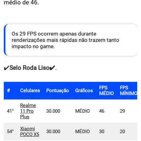
médio de 46.
Os 29 FPS ocorrem apenas durante
renderizações mais rápidas não trazem tanto
impacto no game.
✔️
Selo
Roda Liso✔️
.
FPS
FPS
#
Celulares
Pontuação
Gráficos
MÉDIO
MÍNIMO
Realme
41°
11 Pro
30.000
MÉDIO
46
29
Plus
Xiaomi
54°
30.000
MÉDIO
30
20
POCO X5