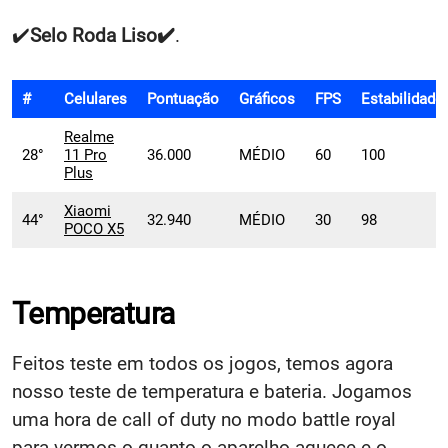
✔️
Selo
Roda Liso✔️
.
#
Celulares
Pontuação
Gráficos
FPS
Estabilidade
Realme
28°
11 Pro
36.000
MÉDIO
60
100
Plus
Xiaomi
44°
32.940
MÉDIO
30
98
POCO X5
Temperatura
Feitos teste em todos os jogos, temos agora
nosso teste de temperatura e bateria. Jogamos
uma hora de call of duty no modo battle royal
para vermos o quanto o aparelho aquece e o