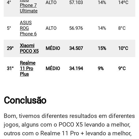
4°
ALTO
57.103
14%
14ºC
Phone 7
Ultimate
ASUS
5°
ROG
ALTO
56.976
14%
8°C
Phone 6
Xiaomi
29°
MÉDIO
34.507
15%
10°C
POCO X5
Realme
31°
11 Pro
MÉDIO
34.194
9%
9°C
Plus
Conclusão
Bom, tivemos diferentes resultados em diferentes
jogos, alguns com o POCO X5 levando a melhor,
outros com o Realme 11 Pro + levando a melhor,