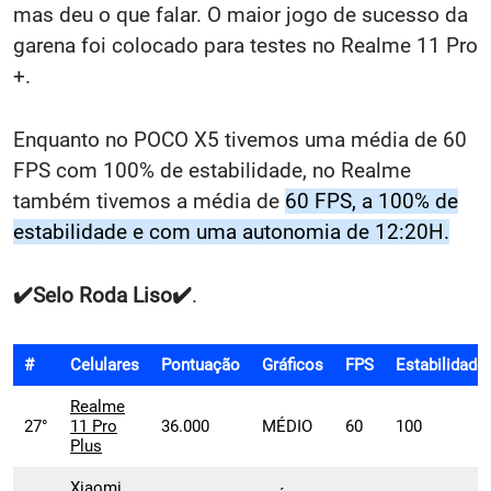
mas deu o que falar. O maior jogo de sucesso da
garena foi colocado para testes no Realme 11 Pro
+.
Enquanto no POCO X5 tivemos uma média de 60
FPS com 100% de estabilidade, no Realme
também tivemos a média de
60 FPS, a 100% de
estabilidade e com uma autonomia de 12:20H
.
✔️
Selo
Roda Liso✔️
.
#
Celulares
Pontuação
Gráficos
FPS
Estabilidade
Realme
27°
11 Pro
36.000
MÉDIO
60
100
Plus
Xiaomi