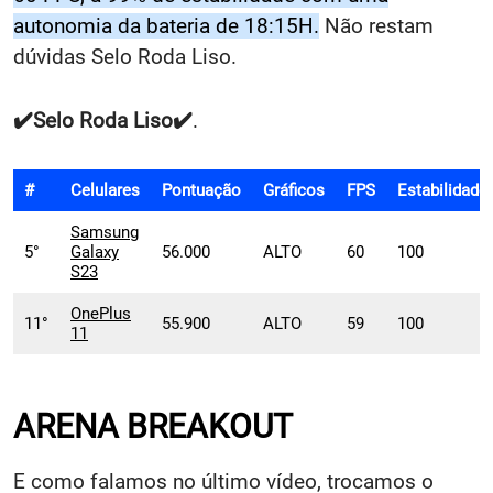
autonomia da bateria de 18:15H.
Não restam
dúvidas Selo Roda Liso.
✔️Selo
Roda Liso
✔️
.
#
Celulares
Pontuação
Gráficos
FPS
Estabilidade
Samsung
5°
Galaxy
56.000
ALTO
60
100
S23
OnePlus
11°
55.900
ALTO
59
100
11
ARENA BREAKOUT
E como falamos no último vídeo, trocamos o