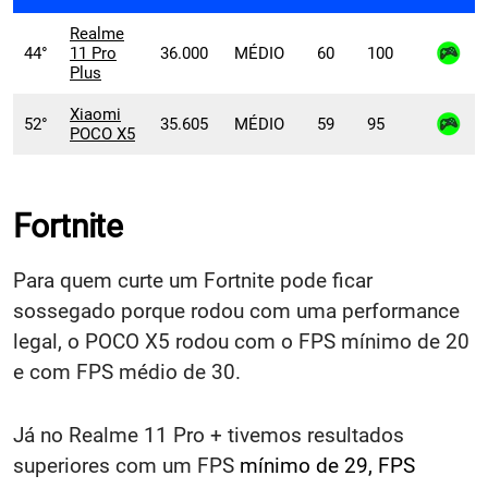
Realme
44°
11 Pro
36.000
MÉDIO
60
100
Plus
Xiaomi
52°
35.605
MÉDIO
59
95
POCO X5
Fortnite
Para quem curte um Fortnite pode ficar
sossegado porque rodou com uma performance
legal, o POCO X5 rodou com o FPS mínimo de 20
e com FPS médio de 30.
Já no Realme 11 Pro + tivemos resultados
superiores com um FPS
mínimo de 29, FPS