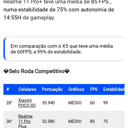
Realme 11 Pro+ teve uma média de
85 FPS ,
numa estabilidade de 75% com autonomia de
14:55H
de gameplay.
Em comparação com o X5 que teve uma média
de 60FPS, a 99% de estabilidade.
💎
Selo
Roda Competitivo💎
.
#
Celulares
Pontuação
Gráficos
FPS
Estabilidade
Xiaomi
28°
35.940
MÉDIO
60
99
POCO X5
Realme
36°
11 Pro
32.580
MÉDIO
85
75
Plus