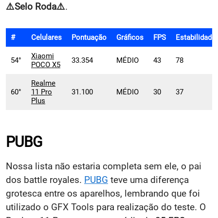
⚠️Selo
Roda⚠️
.
#
Celulares
Pontuação
Gráficos
FPS
Estabilidade
Xiaomi
54°
33.354
MÉDIO
43
78
POCO X5
Realme
60°
11 Pro
31.100
MÉDIO
30
37
Plus
PUBG
Nossa lista não estaria completa sem ele, o pai
dos battle royales.
PUBG
teve uma diferença
grotesca entre os aparelhos, lembrando que foi
utilizado o GFX Tools para realização do teste. O