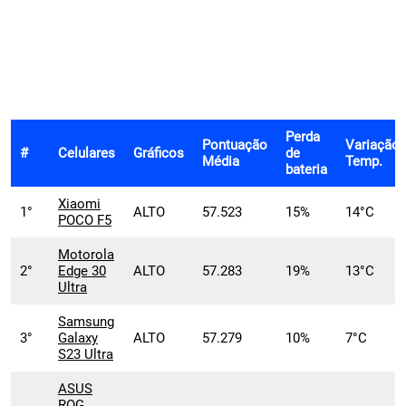
Perda
Pontuação
Variação
#
Celulares
Gráficos
de
Média
Temp.
bateria
Xiaomi
1°
ALTO
57.523
15%
14°C
POCO F5
Motorola
2°
Edge 30
ALTO
57.283
19%
13°C
Ultra
Samsung
3°
Galaxy
ALTO
57.279
10%
7°C
S23 Ultra
ASUS
ROG