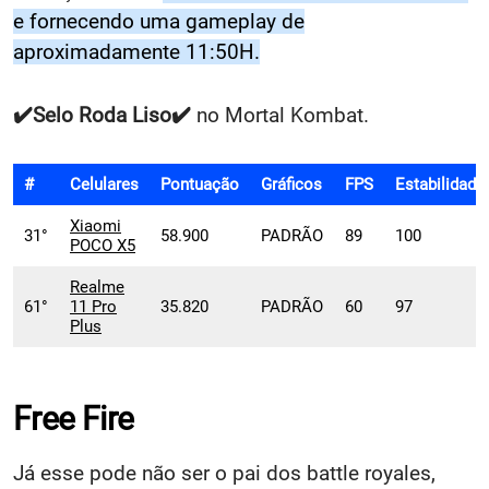
e fornecendo uma gameplay de
aproximadamente 11:50H
.
✔️
Selo
Roda Liso✔️
no Mortal Kombat.
#
Celulares
Pontuação
Gráficos
FPS
Estabilidade
Xiaomi
31°
58.900
PADRÃO
89
100
POCO X5
Realme
61°
11 Pro
35.820
PADRÃO
60
97
Plus
Free Fire
Já esse pode não ser o pai dos battle royales,