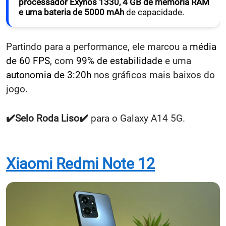
processador Exynos 1330, 4 GB de memória RAM
e uma bateria de 5000 mAh
de capacidade.
Partindo para a performance, ele marcou a
média
de 60 FPS
, com
99% de estabilidade
e uma
autonomia de 3:20h
nos gráficos mais baixos do
jogo.
✔️Selo
Roda Liso
✔️
para o Galaxy A14 5G.
Xiaomi Redmi Note 12