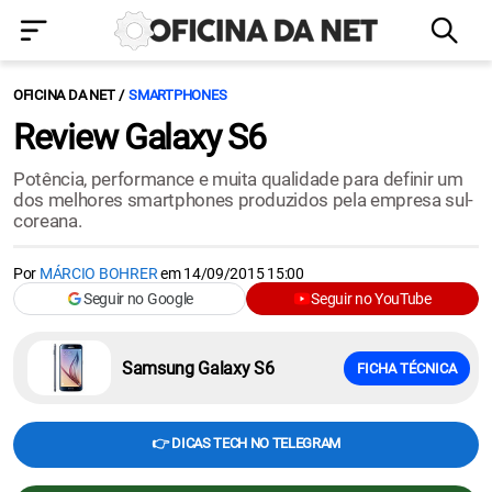
OFICINA DA NET
SMARTPHONES
Review Galaxy S6
Potência, performance e muita qualidade para definir um
dos melhores smartphones produzidos pela empresa sul-
coreana.
Por
MÁRCIO BOHRER
em
14/09/2015 15:00
Seguir no Google
Seguir no YouTube
Samsung Galaxy S6
FICHA TÉCNICA
👉 DICAS TECH NO TELEGRAM