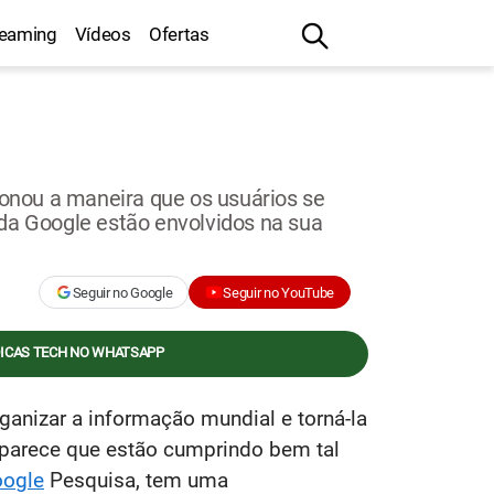
reaming
Vídeos
Ofertas
onou a maneira que os usuários se
 da Google estão envolvidos na sua
Seguir no Google
Seguir no YouTube
DICAS TECH NO WHATSAPP
nizar a informação mundial e torná-la
o parece que estão cumprindo bem tal
ogle
Pesquisa, tem uma