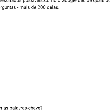
 resultados possíveis.Como o Google decide quais d
rguntas - mais de 200 delas.
m as palavras-chave?