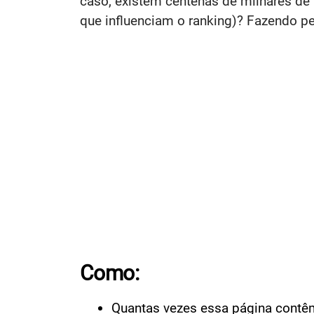
caso, existem centenas de milhares de
que influenciam o ranking)? Fazendo pe
Como:
Quantas vezes essa página contê