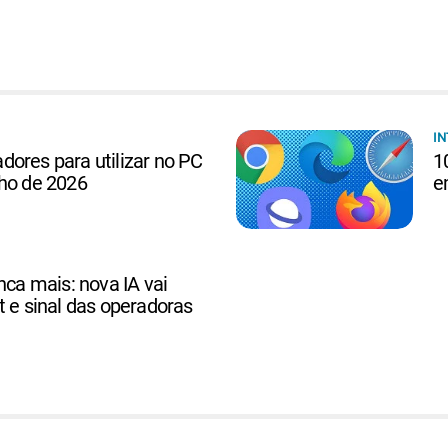
IN
ores para utilizar no PC
1
lho de 2026
e
nca mais: nova IA vai
t e sinal das operadoras