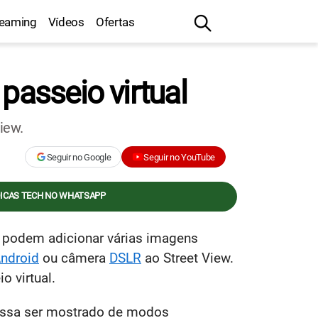
reaming
Vídeos
Ofertas
passeio virtual
iew.
Seguir no Google
Seguir no YouTube
DICAS TECH NO WHATSAPP
 podem adicionar várias imagens
ndroid
ou câmera
DSLR
ao Street View.
o virtual.
ossa ser mostrado de modos