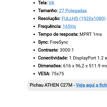
Tela:
VA
Tamanho:
27 Polegadas
Resolução:
FULLHD (1920x1080)
Frequência:
165Hz
Tempo de resposta:
MPRT 1ms
Sync:
FreeSync
Contraste:
3000:1
Conectividade:
1 DisplayPort 1.2 
Dimensões:
616 x 96,2 x 511.9 
VESA:
75x75
Pichau ATHEN C27M -
Veja aqui a fic