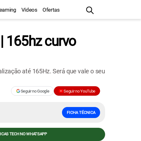
reaming
Vídeos
Ofertas
| 165hz curvo
lização até 165Hz. Será que vale o seu
Seguir no Google
Seguir no YouTube
FICHA TÉCNICA
DICAS TECH NO WHATSAPP