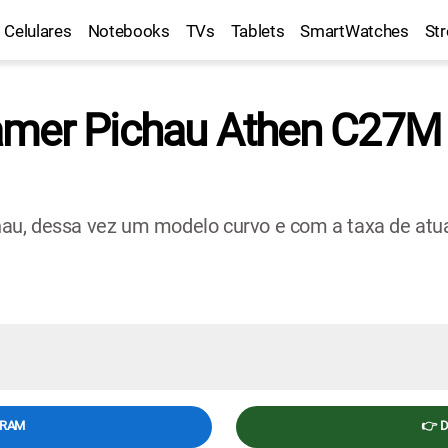
Celulares
Notebooks
TVs
Tablets
SmartWatches
St
amer Pichau Athen C27M 
u, dessa vez um modelo curvo e com a taxa de atua
GRAM
👉 