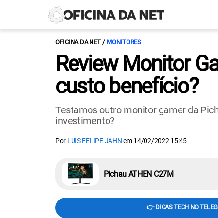
OFICINA DA NET
MONITORES
Review Monitor G
custo benefício?
Testamos outro monitor gamer da Picha
investimento?
Por
LUIS FELIPE JAHN
em
14/02/2022 15:45
Pichau ATHEN C27M
👉 DICAS TECH NO TELE