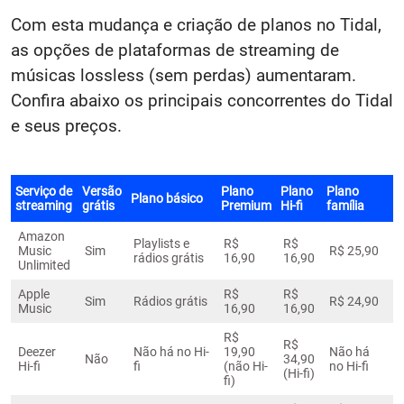
Com esta mudança e criação de planos no Tidal,
as opções de plataformas de streaming de
músicas lossless (sem perdas) aumentaram.
Confira abaixo os principais concorrentes do Tidal
e seus preços.
Serviço de
Versão
Plano
Plano
Plano
Plano básico
streaming
grátis
Premium
Hi-fi
família
Amazon
Playlists e
R$
R$
Music
Sim
R$ 25,90
rádios grátis
16,90
16,90
Unlimited
Apple
R$
R$
Sim
Rádios grátis
R$ 24,90
Music
16,90
16,90
R$
R$
Deezer
Não há no Hi-
19,90
Não há
Não
34,90
Hi-fi
fi
(não Hi-
no Hi-fi
(Hi-fi)
fi)