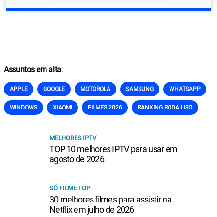
Assuntos em alta:
APPLE
GOOGLE
MOTOROLA
SAMSUNG
WHATSAPP
WINDOWS
XIAOMI
FILMES 2026
RANKING RODA LISO
MELHORES IPTV
TOP 10 melhores IPTV para usar em
agosto de 2026
SÓ FILME TOP
30 melhores filmes para assistir na
Netflix em julho de 2026