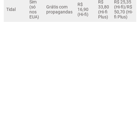
Sim
R$
R$ 25,35
R$
(só
Grátis com
33,80
(Hi-fi)/R$
Tidal
16,90
nos
propagandas
(Hi-fi
50,70 (Hi-
(Hi-fi)
EUA)
Plus)
fi Plus)