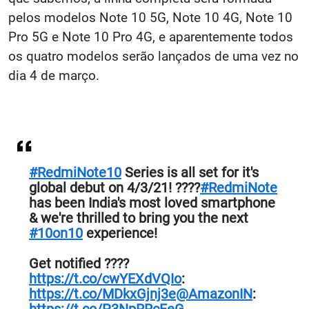
pelos modelos Note 10 5G, Note 10 4G, Note 10
Pro 5G e Note 10 Pro 4G, e aparentemente todos
os quatro modelos serão lançados de uma vez no
dia 4 de março.
#RedmiNote10
Series is all set for it's
global debut on 4/3/21! ????
#RedmiNote
has been India's most loved smartphone
& we're thrilled to bring you the next
#10on10
experience!
Get notified ????
https://t.co/cwYEXdVQIo
:
https://t.co/MDkxGjnj3e
@AmazonIN
: