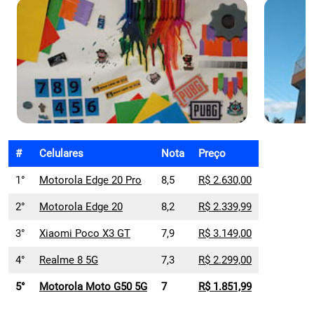
#
Celulares
Nota
Preço
1°
Motorola Edge 20 Pro
8,5
R$ 2.630,00
2°
Motorola Edge 20
8,2
R$ 2.339,99
3°
Xiaomi Poco X3 GT
7,9
R$ 3.149,00
4°
Realme 8 5G
7,3
R$ 2.299,00
5°
Motorola Moto G50 5G
7
R$ 1.851,99