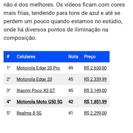
não é dos melhores. Os vídeos ficam com cores
mais frias, tendendo para tons de azul e até se
perdem um pouco quando estamos no estúdio,
onde há diversos pontos de iliminação na
composição.
#
Celulares
Nota
Preço
1°
Motorola Edge 20 Pro
49
R$ 2.630,00
2°
Motorola Edge 20
45
R$ 2.339,99
3°
Xiaomi Poco X3 GT
45
R$ 3.149,00
4°
Motorola Moto G50 5G
42
R$ 1.851,99
5°
Realme 8 5G
41
R$ 2.299,00