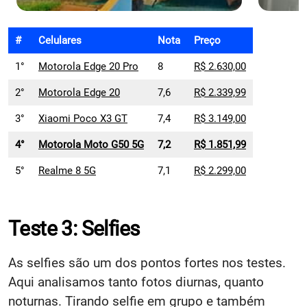
#
Celulares
Nota
Preço
1°
Motorola Edge 20 Pro
8
R$ 2.630,00
2°
Motorola Edge 20
7,6
R$ 2.339,99
3°
Xiaomi Poco X3 GT
7,4
R$ 3.149,00
4°
Motorola Moto G50 5G
7,2
R$ 1.851,99
5°
Realme 8 5G
7,1
R$ 2.299,00
Teste 3: Selfies
As selfies são um dos pontos fortes nos testes.
Aqui analisamos tanto fotos diurnas, quanto
noturnas. Tirando selfie em grupo e também