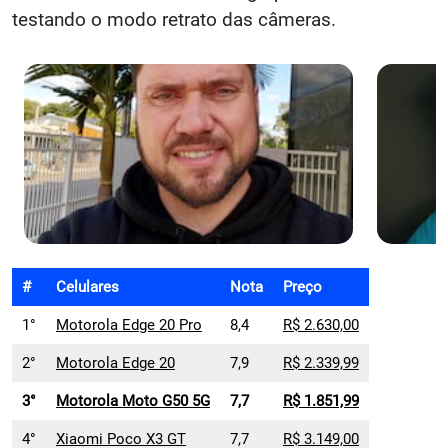
testando o modo retrato das câmeras.
#
Celulares
Nota
Preço
1°
Motorola Edge 20 Pro
8,4
R$ 2.630,00
2°
Motorola Edge 20
7,9
R$ 2.339,99
3°
Motorola Moto G50 5G
7,7
R$ 1.851,99
4°
Xiaomi Poco X3 GT
7,7
R$ 3.149,00