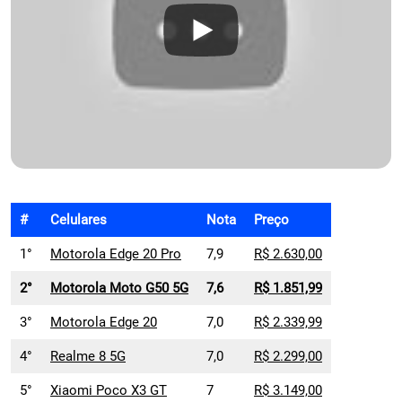
#
Celulares
Nota
Preço
1°
Motorola Edge 20 Pro
7,9
R$ 2.630,00
2°
Motorola Moto G50 5G
7,6
R$ 1.851,99
3°
Motorola Edge 20
7,0
R$ 2.339,99
4°
Realme 8 5G
7,0
R$ 2.299,00
5°
Xiaomi Poco X3 GT
7
R$ 3.149,00