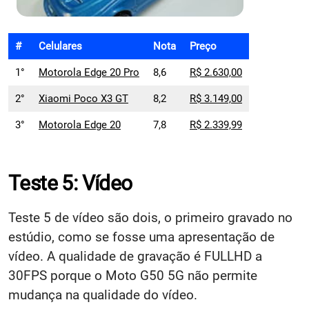
#
Celulares
Nota
Preço
1°
Motorola Edge 20 Pro
8,6
R$ 2.630,00
2°
Xiaomi Poco X3 GT
8,2
R$ 3.149,00
3°
Motorola Edge 20
7,8
R$ 2.339,99
Teste 5: Vídeo
Teste 5 de vídeo são dois, o primeiro gravado no
estúdio, como se fosse uma apresentação de
vídeo. A qualidade de gravação é FULLHD a
30FPS porque o Moto G50 5G não permite
mudança na qualidade do vídeo.