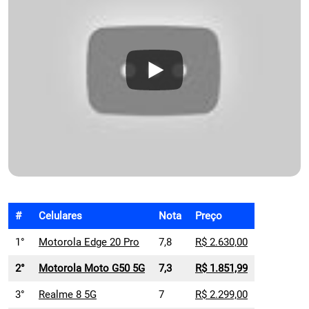
#
Celulares
Nota
Preço
1°
Motorola Edge 20 Pro
7,8
R$ 2.630,00
2°
Motorola Moto G50 5G
7,3
R$ 1.851,99
3°
Realme 8 5G
7
R$ 2.299,00