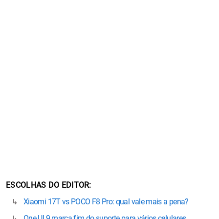
ESCOLHAS DO EDITOR
Xiaomi 17T vs POCO F8 Pro: qual vale mais a pena?
One UI 9 marca fim do suporte para vários celulares