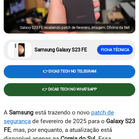
Galaxy S23 FE recebendo patch de fevereiro. Imagem: Oficina da Net
Samsung Galaxy S23 FE
FICHA TÉCNICA
👉 DICAS TECH NO TELEGRAM
👉 DICAS TECH NO WHATSAPP
A
Samsung
está trazendo o novo
patch de
segurança
de fevereiro de 2025 para o
Galaxy S23
FE
, mas, por enquanto, a atualização está
disponível apenas na
Coreia do Sul
. Essa