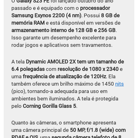
O
Galaxy S23 FE
foi lançado outubro do ano
passado e é equipado com o
processador
Samsung Exynos 2200 (4 nm)
. Possui
8 GB de
memória RAM
e está disponível em versões de
armazenamento interno de 128 GB e 256 GB
.
Isso garante um desempenho excelente para
rodar jogos e aplicativos sem travamentos.
A tela
Dynamic AMOLED 2X tem um tamanho de
6.4 polegadas
com
resolução de 1080 x 2340
e
uma
frequência de atualização de 120Hz
. Ela
também oferece um brilho máximo de 1450
nits
(pico), tornando-a adequada para uso em
ambientes bem iluminados. A tela é protegida
pelo
Corning Gorilla Glass 5
.
Quanto às câmeras, o smartphone apresenta
uma câmera principal de
50 MP, f/1.8 (wide) com
PDAF e OIS
, uma
segunda câmera telefoto de 8