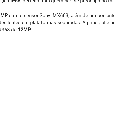
cação IP68
, perfeita para quem não se preocupa ao mol
2 MP
com o sensor Sony IMX663, além de um conjunto 
des lentes em plataformas separadas. A principal é
X368 de
12MP
.