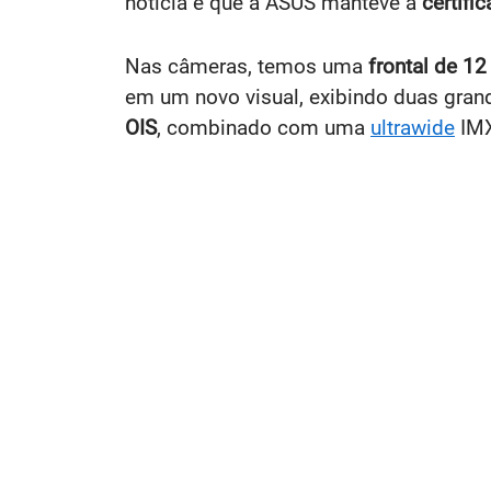
notícia é que a ASUS manteve a
certifi
Nas câmeras, temos uma
frontal de 1
em um novo visual, exibindo duas gran
OIS
, combinado com uma
ultrawide
IM