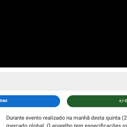
GRAM
👉 
Durante evento realizado na manhã desta quinta (
mercado global. O aparelho tem especificações 