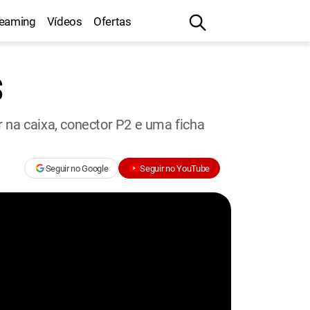
reaming
Vídeos
Ofertas
S
na caixa, conector P2 e uma ficha
Seguir no Google
Seguir no YouTube