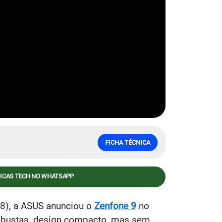
FICHA TÉCNICA
DICAS TECH NO WHATSAPP
28), a ASUS anunciou o
Zenfone 9
no
robustas, design compacto, mas sem