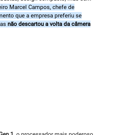
eiro Marcel Campos, chefe de
amento que a empresa preferiu se
mas
não descartou a volta da câmera
Gen 1
, o processador mais poderoso