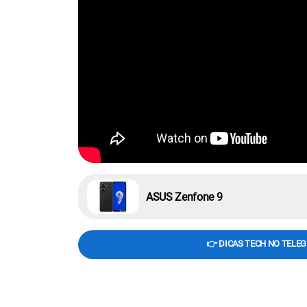
ASUS Zenfone 9
👉 DICAS TECH NO TELE