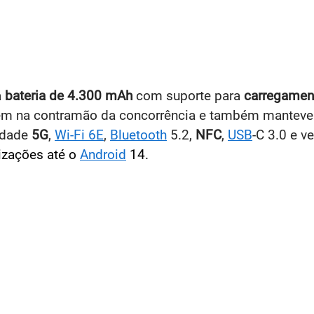
a
bateria de 4.300 mAh
com suporte para
carregamen
 vem na contramão da concorrência e também manteve
idade
5G
,
Wi-Fi 6E
,
Bluetooth
5.2,
NFC
,
USB
-C 3.0 e 
izações até o
Android
14.