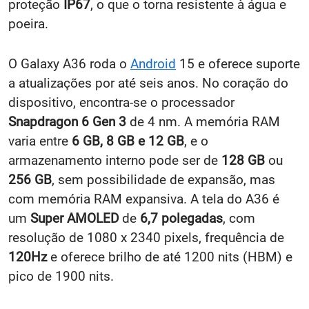
proteção
IP67
, o que o torna resistente à água e
poeira.
O Galaxy A36 roda o
Android
15 e oferece suporte
a atualizações por até seis anos. No coração do
dispositivo, encontra-se o processador
Snapdragon 6 Gen 3
de 4 nm. A memória RAM
varia entre
6 GB, 8 GB e 12 GB
, e o
armazenamento interno pode ser de
128 GB
ou
256 GB
, sem possibilidade de expansão, mas
com memória RAM expansiva. A tela do A36 é
um
Super AMOLED
de
6,7 polegadas
, com
resolução de 1080 x 2340 pixels, frequência de
120Hz
e oferece brilho de até 1200 nits (HBM) e
pico de 1900 nits.