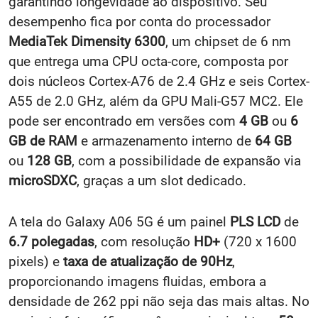
garantindo longevidade ao dispositivo. Seu
desempenho fica por conta do processador
MediaTek Dimensity 6300
, um chipset de 6 nm
que entrega uma CPU octa-core, composta por
dois núcleos Cortex-A76 de 2.4 GHz e seis Cortex-
A55 de 2.0 GHz, além da GPU Mali-G57 MC2. Ele
pode ser encontrado em versões com
4 GB
ou
6
GB de RAM
e armazenamento interno de
64 GB
ou
128 GB
, com a possibilidade de expansão via
microSDXC
, graças a um slot dedicado.
A tela do Galaxy A06 5G é um painel
PLS LCD
de
6.7 polegadas
, com resolução
HD+
(720 x 1600
pixels) e
taxa de atualização de 90Hz
,
proporcionando imagens fluidas, embora a
densidade de 262 ppi não seja das mais altas. No