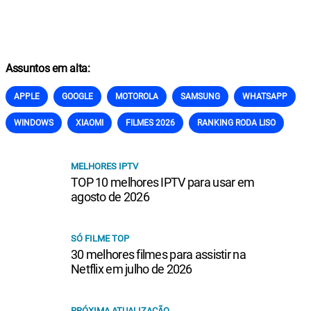
Assuntos em alta:
APPLE
GOOGLE
MOTOROLA
SAMSUNG
WHATSAPP
WINDOWS
XIAOMI
FILMES 2026
RANKING RODA LISO
MELHORES IPTV
TOP 10 melhores IPTV para usar em
agosto de 2026
SÓ FILME TOP
30 melhores filmes para assistir na
Netflix em julho de 2026
PRÓXIMA ATUALIZAÇÃO