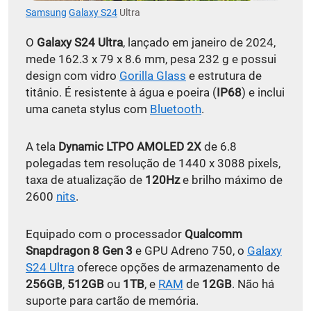
Samsung
Galaxy S24
Ultra
O
Galaxy S24 Ultra
, lançado em janeiro de 2024,
mede 162.3 x 79 x 8.6 mm, pesa 232 g e possui
design com vidro
Gorilla Glass
e estrutura de
titânio. É resistente à água e poeira (
IP68
) e inclui
uma caneta stylus com
Bluetooth
.
A tela
Dynamic LTPO AMOLED 2X
de 6.8
polegadas tem resolução de 1440 x 3088 pixels,
taxa de atualização de
120Hz
e brilho máximo de
2600
nits
.
Equipado com o processador
Qualcomm
Snapdragon 8 Gen 3
e GPU Adreno 750, o
Galaxy
S24 Ultra
oferece opções de armazenamento de
256GB
,
512GB
ou
1TB
, e
RAM
de
12GB
. Não há
suporte para cartão de memória.