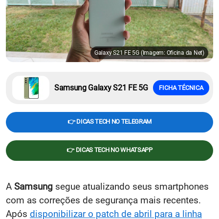
Galaxy S21 FE 5G (Imagem: Oficina da Net)
Samsung Galaxy S21 FE 5G
FICHA TÉCNICA
👉 DICAS TECH NO TELEGRAM
👉 DICAS TECH NO WHATSAPP
A
Samsung
segue atualizando seus smartphones
com as correções de segurança mais recentes.
Após
disponibilizar o patch de abril para a linha