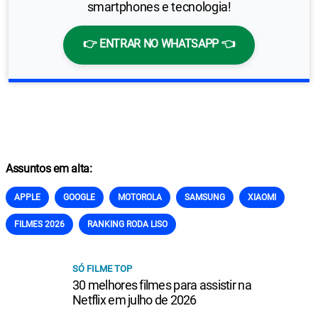
smartphones e tecnologia!
👉 ENTRAR NO WHATSAPP 👈
Assuntos em alta:
APPLE
GOOGLE
MOTOROLA
SAMSUNG
XIAOMI
FILMES 2026
RANKING RODA LISO
SÓ FILME TOP
30 melhores filmes para assistir na
Netflix em julho de 2026