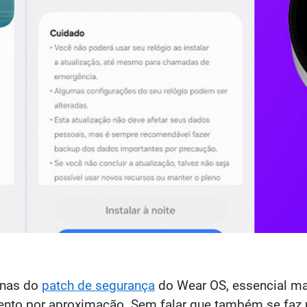
enas do
patch de segurança
do Wear OS, essencial ma
ento por aproximação. Sem falar que também se faz 