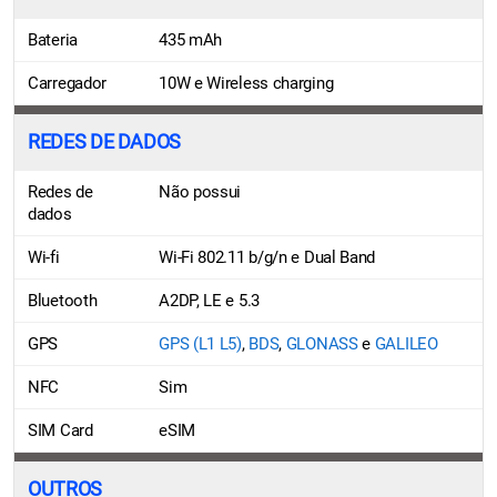
Bateria
435 mAh
Carregador
10W e Wireless charging
REDES DE DADOS
Redes de
Não possui
dados
Wi-fi
Wi-Fi 802.11 b/g/n e Dual Band
Bluetooth
A2DP, LE e 5.3
GPS
GPS (L1 L5)
,
BDS
,
GLONASS
e
GALILEO
NFC
Sim
SIM Card
eSIM
OUTROS