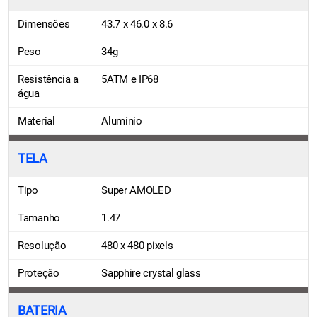
Dimensões
43.7 x 46.0 x 8.6
Peso
34g
Resistência a
5ATM e IP68
água
Material
Alumínio
TELA
Tipo
Super AMOLED
Tamanho
1.47
Resolução
480 x 480 pixels
Proteção
Sapphire crystal glass
BATERIA