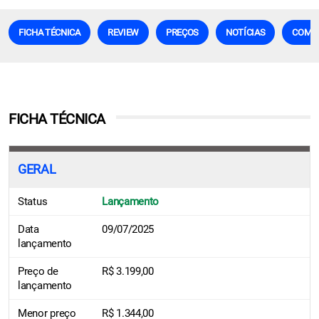
FICHA TÉCNICA
REVIEW
PREÇOS
NOTÍCIAS
COMP
FICHA TÉCNICA
GERAL
Status
Lançamento
Data
09/07/2025
lançamento
Preço de
R$ 3.199,00
lançamento
Menor preço
R$ 1.344,00