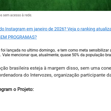
os sem acesso à rede.
o Instagram em janeiro de 2026? Veja o ranking atualiz
te SEM PROGRAMAS?
 foi lançada no ultimo domingo, e tem como meta sensibilizar 
os. Vale mencionar que, atualmente, quase 50% da população bras
ão brasileira esteja à margem disso, sem uma conex
ordenadora do Intervozes, organização participante 
tegram o Projeto: