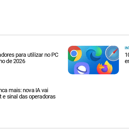
IN
ores para utilizar no PC
1
lho de 2026
e
nca mais: nova IA vai
t e sinal das operadoras