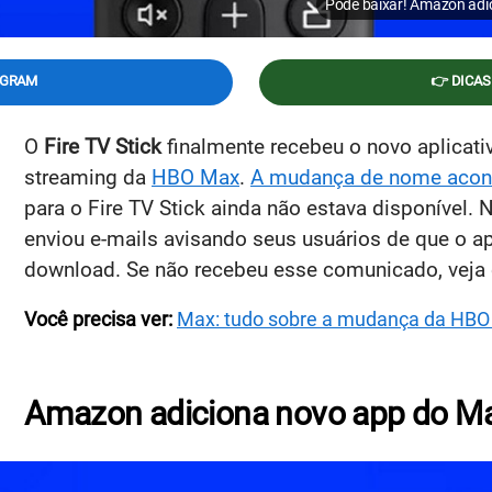
Pode baixar! Amazon adic
EGRAM
👉 DICAS
O
Fire TV Stick
finalmente recebeu o novo aplicat
streaming da
HBO Max
.
A mudança de nome aconte
para o Fire TV Stick ainda não estava disponível.
enviou e-mails avisando seus usuários de que o ap
download. Se não recebeu esse comunicado, veja 
Você precisa ver:
Max: tudo sobre a mudança da HBO 
Amazon adiciona novo app do Max