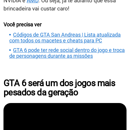
NVIDIA e
AMD
. Ou seja, já te adianto que essa
brincadeira vai custar caro!
Você precisa ver
Códigos de GTA San Andreas | Lista atualizada
com todos os macetes e cheats para PC
GTA 6 pode ter rede social dentro do jogo e troca
de personagens durante as missões
GTA 6 será um dos jogos mais
pesados da geração