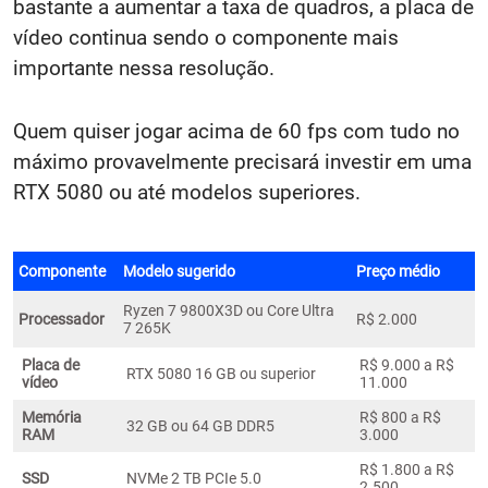
bastante a aumentar a taxa de quadros, a placa de
vídeo continua sendo o componente mais
importante nessa resolução.
Quem quiser jogar acima de 60 fps com tudo no
máximo provavelmente precisará investir em uma
RTX 5080 ou até modelos superiores.
Componente
Modelo sugerido
Preço médio
Ryzen 7 9800X3D ou Core Ultra
Processador
R$ 2.000
7 265K
Placa de
R$ 9.000 a R$
RTX 5080 16 GB ou superior
vídeo
11.000
Memória
R$ 800 a R$
32 GB ou 64 GB DDR5
RAM
3.000
R$ 1.800 a R$
SSD
NVMe 2 TB PCIe 5.0
2.500