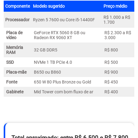
Componente
Modelo sugerido
Preço médio
R$ 1.000 a R$
Processador
Ryzen 5 7600 ou Core i5-14400F
1.700
Placa de
GeForce RTX 5060 8 GB ou
R$ 2.300 a R$
vídeo
Radeon RX 9060 XT
3.000
Memória
32 GB DDR5
R$ 800
RAM
SSD
NVMe 1 TB PCIe 4.0
R$ 500
Placa-mãe
B650 ou B860
R$ 900
Fonte
650 W 80 Plus Bronze ou Gold
R$ 450
Gabinete
Mid Tower com bom fluxo de ar
R$ 400
Total aproximado: entre R$ 6.500 e R$ 7.800